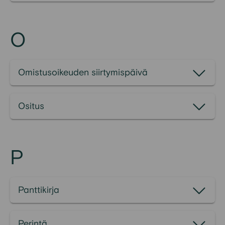
O
Omistusoikeuden siirtymispäivä
Ositus
P
Panttikirja
Perintä