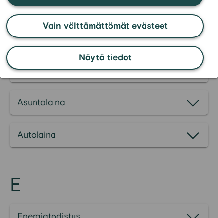
Annuiteettilaina
Vain välttämättömät evästeet
Annuiteettilyhennys
Näytä tiedot
Asumiskustannukset
Asuntolaina
Autolaina
E
Energiatodistus