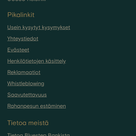
Pikalinkit
Usein kysytyt kysymykset
Yhteystiedot
Evästeet
Henkilötietojen käsittely
Reklamaatiot
Whistleblowing
Saavutettavuus
Rahanpesun estäminen
Tietoa meistä
Tietoa Bluestep Bankista