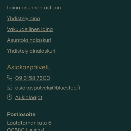
Laina asunnon ostoon
Yhdistelylaina
Vakuudellinen laina
Asuntolainalaskuri
Yhdistelylainalaskuri
Asiakaspalvelu
09 3158 7600
asiakaspalvelu@bluestep.fi
Aukioloajat
Postiosoite
Lautatarhankatu 6
00580 Helsinki