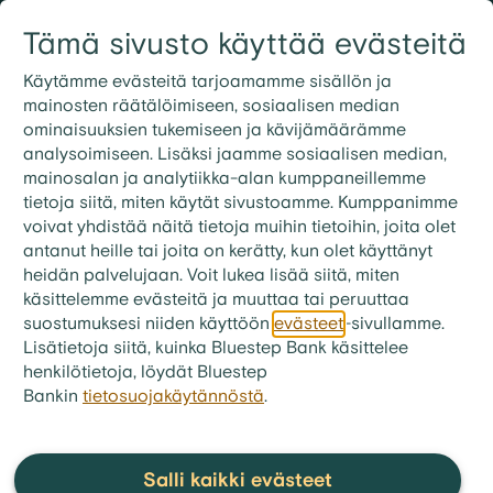
Siirry sisältöön
Tämä sivusto käyttää evästeitä
Kirjaudu
Etsi
09 3158 7600
Käytämme evästeitä tarjoamamme sisällön ja
mainosten räätälöimiseen, sosiaalisen median
ominaisuuksien tukemiseen ja kävijämäärämme
bluestep.fi
>
Talousvinkit
>
Taloussanasto
analysoimiseen. Lisäksi jaamme sosiaalisen median,
Taloussanasto
mainosalan ja analytiikka-alan kumppaneillemme
tietoja siitä, miten käytät sivustoamme. Kumppanimme
voivat yhdistää näitä tietoja muihin tietoihin, joita olet
Tuntuuko kaikkien pankkimaailman käsitteiden
antanut heille tai joita on kerätty, kun olet käyttänyt
heidän palvelujaan. Voit lukea lisää siitä, miten
ymmärtäminen hankalalta? Olemme koonneet
käsittelemme evästeitä ja muuttaa tai peruuttaa
tälle sivulle käsitteitä, joita saattaa esiintyä silloin,
suostumuksesi niiden käyttöön
evästeet
-sivullamme.
kun olet esimerkiksi ostamassa uutta asuntoa tai
Lisätietoja siitä, kuinka Bluestep Bank käsittelee
hakemassa muuta lainaa.
henkilötietoja, löydät Bluestep
Bankin
tietosuojakäytännöstä
.
A
Salli kaikki evästeet