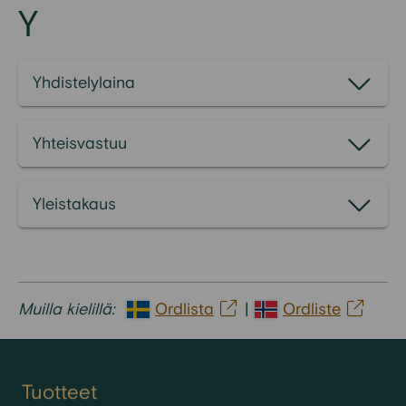
Y
Yhdistelylaina
Yhteisvastuu
Yleistakaus
Muilla kielillä:
Ordlista
|
Ordliste
Tuotteet