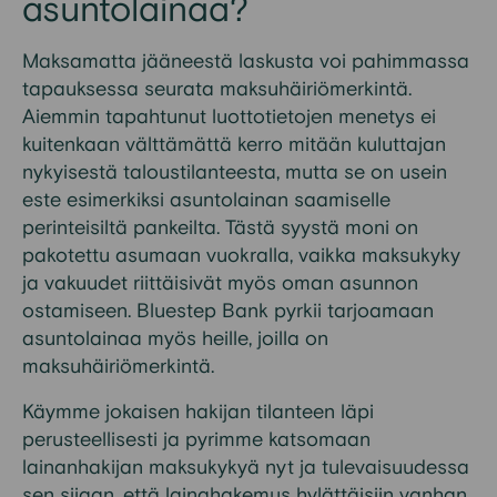
asuntolainaa?
Maksamatta jääneestä laskusta voi pahimmassa
tapauksessa seurata maksuhäiriömerkintä.
Aiemmin tapahtunut luottotietojen menetys ei
kuitenkaan välttämättä kerro mitään kuluttajan
nykyisestä taloustilanteesta, mutta se on usein
este esimerkiksi asuntolainan saamiselle
perinteisiltä pankeilta. Tästä syystä moni on
pakotettu asumaan vuokralla, vaikka maksukyky
ja vakuudet riittäisivät myös oman asunnon
ostamiseen. Bluestep Bank pyrkii tarjoamaan
asuntolainaa myös heille, joilla on
maksuhäiriömerkintä.
Käymme jokaisen hakijan tilanteen läpi
perusteellisesti ja pyrimme katsomaan
lainanhakijan maksukykyä nyt ja tulevaisuudessa
sen sijaan, että lainahakemus hylättäisiin vanhan