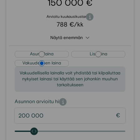
150 000 €
Arvioitu kuukausikustannus
788 €/kk
Näytä enemmän
Asuntolaina
Lisälaina
Vakuudellinen laina
Vakuudellisella lainalla voit yhdistää tai kilpailuttaa
nykyiset lainasi tai käyttää sen johonkin muuhun
tarkoitukseen
Asunnon arvioitu hinta
€