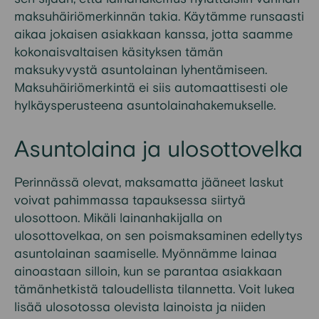
maksuhäiriömerkinnän takia. Käytämme runsaasti
aikaa jokaisen asiakkaan kanssa, jotta saamme
kokonaisvaltaisen käsityksen tämän
maksukyvystä asuntolainan lyhentämiseen.
Maksuhäiriömerkintä ei siis automaattisesti ole
hylkäysperusteena asuntolainahakemukselle.
Asuntolaina ja ulosottovelka
Perinnässä olevat, maksamatta jääneet laskut
voivat pahimmassa tapauksessa siirtyä
ulosottoon. Mikäli lainanhakijalla on
ulosottovelkaa, on sen poismaksaminen edellytys
asuntolainan saamiselle. Myönnämme lainaa
ainoastaan silloin, kun se parantaa asiakkaan
tämänhetkistä taloudellista tilannetta. Voit lukea
lisää ulosotossa olevista lainoista ja niiden