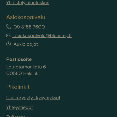
Yhdistelylainalaskuri
Asiakaspalvelu
09 3158 7600
asiakaspalvelu@bluestep.fi
Aukioloajat
Postiosoite
Lautatarhankatu 6
00580 Helsinki
Pikalinkit
Usein kysytyt kysymykset
Yhteystiedot