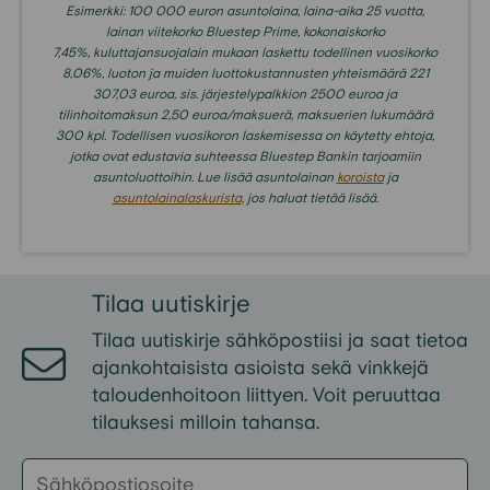
Esimerkki: 100 000 euron asuntolaina, laina-aika 25 vuotta,
lainan viitekorko Bluestep Prime, kokonaiskorko
7,45%,
kuluttajansuojalain mukaan laskettu todellinen vuosikorko
8,06%, luoton ja muiden luottokustannusten yhteismäärä
221
307,03
euroa, sis. järjestelypalkkion 2500 euroa ja
tilinhoitomaksun 2,50 euroa/maksuerä, maksuerien lukumäärä
300 kpl. Todellisen vuosikoron laskemisessa on käytetty ehtoja,
jotka ovat edustavia suhteessa Bluestep Bankin tarjoamiin
asuntoluottoihin.
Lue lisää asuntolainan
koroista
ja
asuntolainalaskurista
, jos haluat tietää lisää.
Tilaa
uutiskirje
Tilaa uutiskirje sähköpostiisi ja
saat
tietoa
ajankohtaisista
asioista
sekä
vinkkejä
taloudenhoitoon liittyen
. Voit peruuttaa
tilauksesi milloin tahansa.