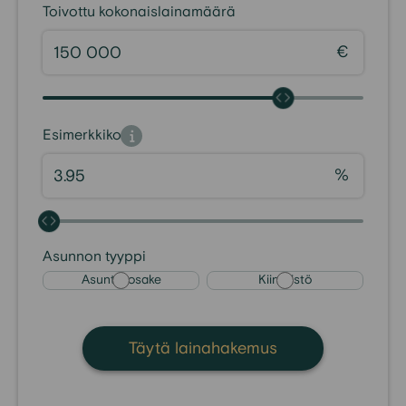
Toivottu kokonaislainamäärä
€
Esimerkkikorko
%
Asunnon tyyppi
Asunto-osake
Kiinteistö
Täytä lainahakemus