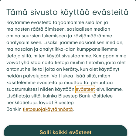
Siirry sisältöön
Tämä sivusto käyttää evästeitä
Kirjaudu
Etsi
09 3158 7600
Käytämme evästeitä tarjoamamme sisällön ja
mainosten räätälöimiseen, sosiaalisen median
ominaisuuksien tukemiseen ja kävijämäärämme
analysoimiseen. Lisäksi jaamme sosiaalisen median,
mainosalan ja analytiikka-alan kumppaneillemme
tietoja siitä, miten käytät sivustoamme. Kumppanimme
Asuntolaina ilman
voivat yhdistää näitä tietoja muihin tietoihin, joita olet
antanut heille tai joita on kerätty, kun olet käyttänyt
luottotietoja
heidän palvelujaan. Voit lukea lisää siitä, miten
käsittelemme evästeitä ja muuttaa tai peruuttaa
Meille maksuhistoriaa tärkeämpi asia on
suostumuksesi niiden käyttöön
evästeet
-sivullamme.
maksukyky tulevaisuudessa
Lisätietoja siitä, kuinka Bluestep Bank käsittelee
henkilötietoja, löydät Bluestep
Bankin
tietosuojakäytännöstä
.
Hae asuntolainaa
Salli kaikki evästeet