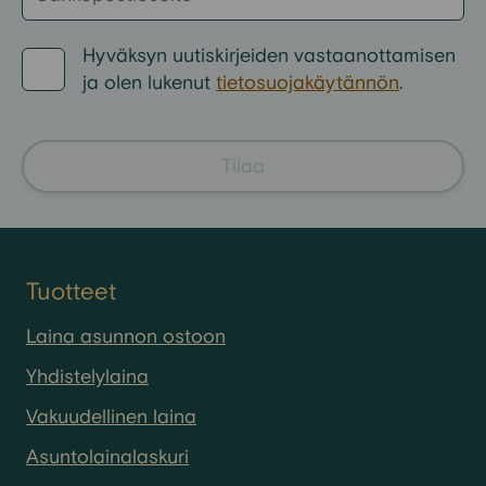
Hyväksyn
uutiskirjeiden
vastaanottamisen
ja
olen
lukenut
tietosuojakäytännön
.
Tilaa
Tuotteet
Laina asunnon ostoon
Yhdistelylaina
Vakuudellinen laina
Asuntolainalaskuri