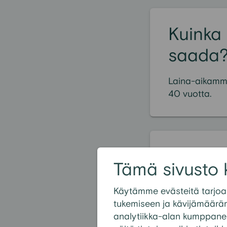
Kuinka 
saada
Laina-aikamme
40 vuotta.
Suositui
Tämä sivusto 
Voinko saada 
Käytämme evästeitä tarjoa
Voiko lainan 
tukemiseen ja kävijämäärä
Onko lainoihi
analytiikka-alan kumppanei