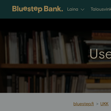
Siirry sisältöön
Laina
Talousvink
Use
bluestep.fi
>
UKK