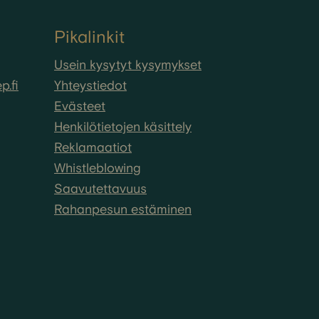
Pikalinkit
Usein kysytyt kysymykset
.fi
Yhteystiedot
Evästeet
Henkilötietojen käsittely
Reklamaatiot
Whistleblowing
Saavutettavuus
Rahanpesun estäminen