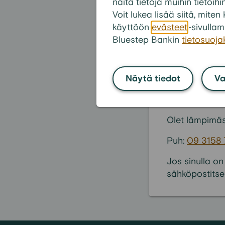
Miksi maksuer
näitä tietoja muihin tietoihi
Voit lukea lisää siitä, mit
En ole saanut 
käyttöön
evästeet
-sivullam
Bluestep Bankin
tietosuoj
Näytä tiedot
Va
Etkö löy
Olet lämpimäs
Puh:
09 3158
Jos sinulla on
sähköpostitse