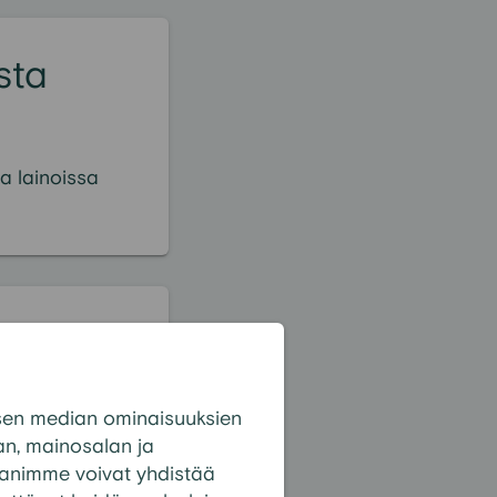
sta
a lainoissa
sut
sen median ominaisuuksien
n, mainosalan ja
panimme voivat yhdistää