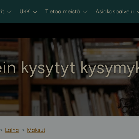
it
UKK
Tietoa meistä
Asiakaspalvelu
in kysytyt kysymy
>
Laina
>
Maksut