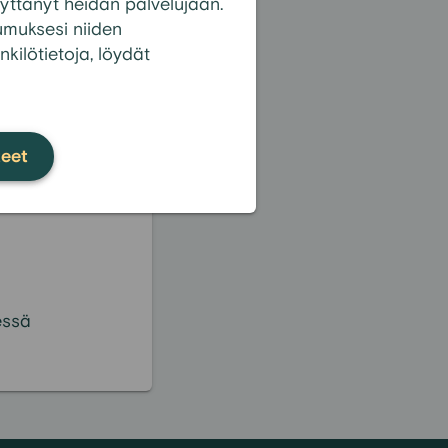
 käyttänyt heidän palvelujaan.
tumuksesi niiden
nkilötietoja, löydät
kki kysymykset
teet
essä