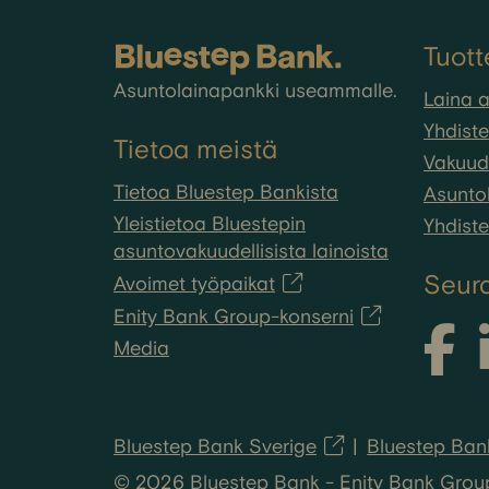
Tuott
Asuntolainapankki useammalle.
Laina 
Yhdiste
Tietoa meistä
Vakuude
Tietoa Bluestep Bankista
Asuntol
Yleistietoa Bluestepin
Yhdiste
asuntovakuudellisista lainoista
Seur
Avoimet työpaikat
Enity Bank Group-konserni
Media
Bluestep Bank Sverige
Bluestep Ban
© 2026 Bluestep Bank - Enity Bank Group A