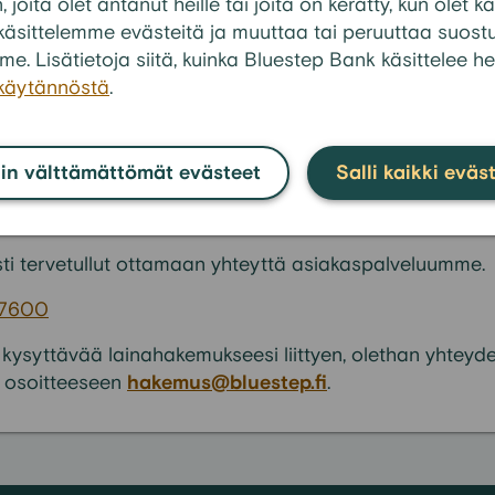
äni on muuttunut?
n, joita olet antanut heille tai joita on kerätty, kun olet
en käsittelemme evästeitä ja muuttaa tai peruuttaa suos
laskuani, miten minun tulee toimia?
me. Lisätietoja siitä, kuinka Bluestep Bank käsittelee he
Katso kai
akäytännöstä
.
in välttämättömät evästeet
Salli kaikki eväs
tänyt vastausta kysymykseesi?
ti tervetullut ottamaan yhteyttä asiakaspalveluumme.
 7600
 kysyttävää lainahakemukseesi liittyen, olethan yhteyd
 osoitteeseen
hakemus@bluestep.fi
.