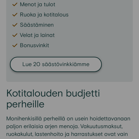
Menot ja tulot
Ruoka ja kotitalous
Säästäminen
Velat ja lainat
Bonusvinkit
Lue 20 säästövinkkiämme
Kotitalouden budjetti
perheille
Monihenkisillä perheillä on usein hoidettavanaan
paljon erilaisia arjen menoja.
Vakuut
usmaksut
,
ruokakulut
, lastenhoito ja harrastukset ovat vain