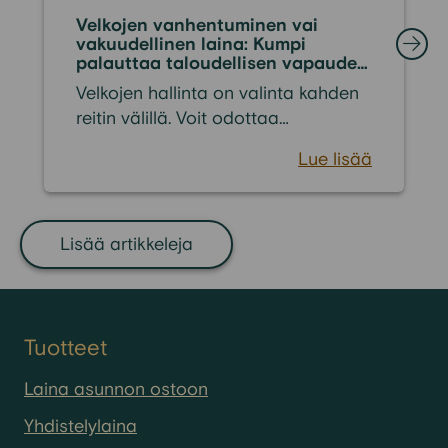
Velkojen vanhentuminen vai
vakuudellinen laina: Kumpi
palauttaa taloudellisen vapauden
nopeammin?
Velkojen hallinta on valinta kahden
reitin välillä. Voit odottaa
passiivisesti vuosia tai hakea
Lue lisää
aktiivista ratkaisua tilanteen
korjaamiseksi. Suomessa velkojen
lopullinen vanhentuminen kestää
yleensä 15-20 vuotta. Se on pitkä
Lisää artikkeleja
aika elää ulosoton tai perinnän
piirissä ilman mahdollisuutta
normaaliin taloudelliseen arkeen.
Tuotteet
Laina asunnon ostoon
Yhdistelylaina