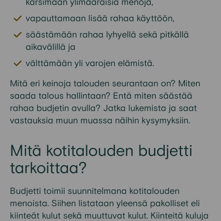
karsimaan ylimääräisiä menoja,
vapauttamaan lisää rahaa käyttöön,
säästämään rahaa lyhyellä sekä pitkällä
aikavälillä ja
välttämään yli varojen elämistä.
Mitä eri keinoja talouden seurantaan on? Miten
saada talous hallintaan
? Entä miten säästää
rahaa budjetin avulla?
Jatka lukemista ja saat
vastauksia muun muassa näihin kysymyksiin.
Mitä
kotitalouden
budjetti
tarkoittaa?
Budjet
ti toimii suunnitelmana kotitalouden
menoista.
Siihen
listataan yleensä pakolliset eli
kiinteät kulut sekä muuttuvat kulut.
Kiintei
tä kuluja