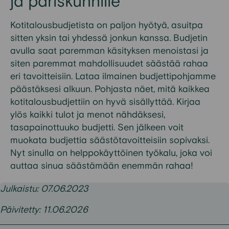
j
a pariskunnille
Kotitalousbudjetista on paljon hyötyä, asuitpa
sitten yksin tai yhdessä jonkun kanssa. Budjetin
avulla s
aat paremman käsityksen menoistasi ja
siten paremmat mahdollisuudet säästää rahaa
eri tavoitteisiin. Lataa ilmainen
budjettipohjamme
päästäksesi alkuun.
Pohjasta näet, mitä kaikkea
kotitalousbudjettiin on hyvä sisällyttää.
Kirjaa
ylös
kaikki tulot ja menot nähdäksesi,
tasapainottuuko budjetti. S
en jälkeen voit
muokata budjettia säästöt
avoitteisiin sopivaksi.
Nyt sinulla on helppokäyttöinen työkalu
,
jo
ka voi
auttaa sinua säästämään enemmän rahaa!
Julkaistu: 07.06.2023
Päivitetty: 11.06.2026