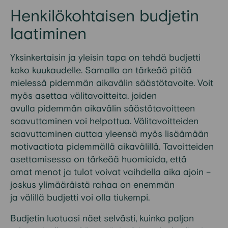
Henkilökohtaisen budjetin
laatiminen
Yksinkertaisin ja yleisin tapa on tehdä budjetti
koko kuukaudelle. Samalla on tärkeää pitää
mielessä pidemmän aikavälin
säästö
tavoite.
Voit
myös asettaa välitavoitteita, joiden
avulla
pidemmän aikavälin säästötavoitteen
saavuttaminen voi helpottua.
Välitavoitteiden
saavuttaminen
auttaa yleensä
myös
lisäämään
motivaatiota pidemmällä aikavälillä.
Tavoitteiden
asettamisessa on tärkeää huomioida, että
omat
menot ja tulot vo
ivat vaihdella a
ika ajoin
–
joskus ylimääräistä rahaa on enemmän
ja
välillä
budjetti
voi olla
tiukempi.
Budjetin luotuasi
näet selvästi, kuinka paljon