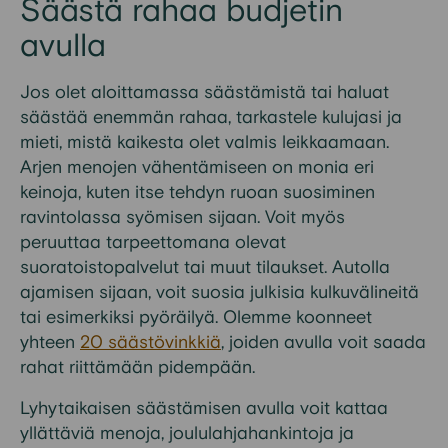
Säästä rahaa budjetin
avulla
J
os olet aloittamassa säästämistä tai haluat
säästää en
emmän
rahaa
, tarkastele kulujasi ja
mieti, mistä kaikesta olet valmis leikkaamaan.
Arjen menojen vähentämiseen on monia eri
keinoja, kuten
itse
te
hdyn
ruoan suosiminen
ravintolassa syömisen sijaan. Voit
myös
peruuttaa tarpeettomana olevat
suoratoistopalvelut tai muut tilaukset
.
Autolla
ajamisen sijaan
,
voit suosia
julkisia kulkuvälineitä
tai esimerki
ksi pyöräilyä
.
Olemme koonneet
yhteen
20 säästövinkkiä
, joiden avulla voit saada
rahat riittämään
pidempään
.
L
yhytaikaisen säästämisen avulla voit kattaa
yllättäviä menoja, joululahjahankintoja
ja