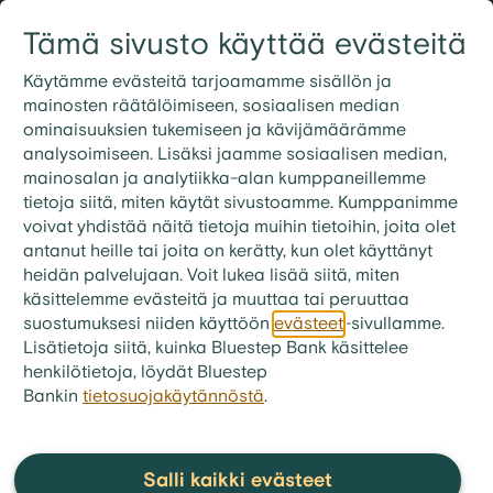
Siirry sisältöön
Tämä sivusto käyttää evästeitä
Kirjaudu
Etsi
09 3158 7600
Käytämme evästeitä tarjoamamme sisällön ja
mainosten räätälöimiseen, sosiaalisen median
ominaisuuksien tukemiseen ja kävijämäärämme
analysoimiseen. Lisäksi jaamme sosiaalisen median,
mainosalan ja analytiikka-alan kumppaneillemme
tietoja siitä, miten käytät sivustoamme. Kumppanimme
voivat yhdistää näitä tietoja muihin tietoihin, joita olet
antanut heille tai joita on kerätty, kun olet käyttänyt
heidän palvelujaan. Voit lukea lisää siitä, miten
käsittelemme evästeitä ja muuttaa tai peruuttaa
suostumuksesi niiden käyttöön
evästeet
-sivullamme.
Lisätietoja siitä, kuinka Bluestep Bank käsittelee
henkilötietoja, löydät Bluestep
Bankin
tietosuojakäytännöstä
.
bluestep.fi
>
Talousvinkit
>
Artikkelit
Oman talouden
Salli kaikki evästeet