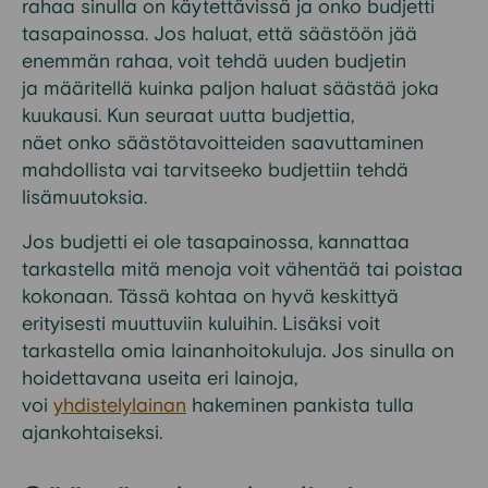
rahaa sinulla on käytettävissä ja onko budjetti
tasapainossa.
Jos haluat, että säästöön jää
enemmän rahaa, voit tehdä uuden budjetin
ja
määritellä kuinka paljon haluat säästää joka
kuukausi.
Kun seuraat uutta budjettia
,
näet
onko
säästö
tavoitteiden saavuttaminen
mahdollista vai tarvitseeko
budjettiin
tehdä
lisämuutoksia.
Jos budjetti ei ole tasapainossa
, kannattaa
tarkastella
mitä menoja voit vähentää tai
poistaa
kokonaan. Tässä kohtaa on hyvä
keskittyä
erityisesti muuttuviin kuluihin.
Lisäksi voit
tarkastella omia lainanhoitokuluja.
Jos sinulla o
n
hoidettavana useita eri lainoja
,
voi
yhdistelylainan
hakeminen pankista tulla
ajankohtaisek
si.