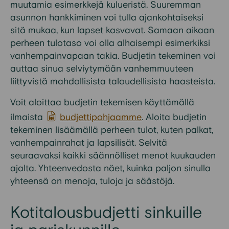
muutamia esimerkkejä
kulueristä.
Suuremman
asunnon hankkiminen voi tulla ajankohtaiseksi
sitä mukaa, kun lapset
kasvavat.
Sama
an
aikaan
perheen tulotaso voi olla alhaisempi esimerkiksi
vanhe
mpainvapaan
takia
.
Budjetin tekeminen
voi
auttaa sinua selviytymään vanhemmuuteen
liittyvistä mahdollisista taloudellisista haasteista
.
Voit aloittaa budjetin tekemisen käyttämällä
ilmaista
budjettipohjaamme
. Aloita budjetin
tekeminen lisäämällä perheen tulot, kuten
palkat,
vanhempainrahat ja lapsilisät. Selvitä
seuraavaksi kaikki säännölliset menot kuukauden
ajalta.
Yhteenvedosta näet, kuinka paljon sinulla
yhteensä on menoja, tuloja
ja säästöjä.
Kotitalousbudjetti sinkuille