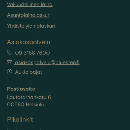
Vakuudellinen laina
Asuntolainalaskuri
Yhdistelylainalaskuri
Asiakaspalvelu
09 3158 7600
asiakaspalvelu@bluestep.fi
Aukioloajat
Postiosoite
Lautatarhankatu 6
00580 Helsinki
Pikalinkit