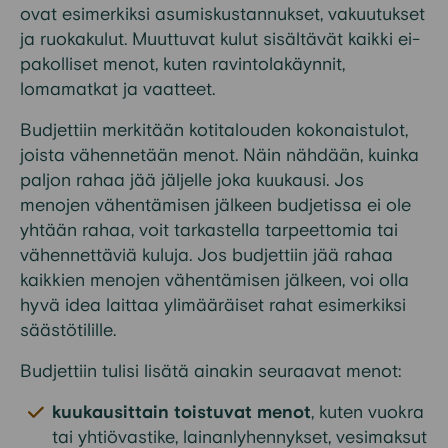
ovat
esimerkiksi asumiskustannukset, vakuutukset
ja ruokakulut
.
Muuttuvat kulut sisältävät
kaikki ei-
pakolliset menot
, kuten ravintolakäynnit,
lomamatkat
ja vaatteet
.
Budjettiin merkitään kotitalouden kokonaistulot,
joista vähennetään menot. Näin nähdään, kuinka
paljon rahaa jää jäljelle joka kuukausi.
Jos
menojen vähentämisen jälkeen budjetissa ei ole
yhtään rahaa, voit tarkastella
tarpeettomia tai
vähennettäviä
kuluja
.
Jos budjettiin jää rahaa
kaikkien menojen vähentämisen jälkeen, voi olla
hyvä idea laittaa ylimääräiset rahat esimerkiksi
säästötilille.
Budjettiin tulisi lisätä ainakin seuraavat menot:
kuukausittain toistuvat menot
,
kuten vuokra
tai yhtiövastike, lainanlyhennykset, vesimaksut