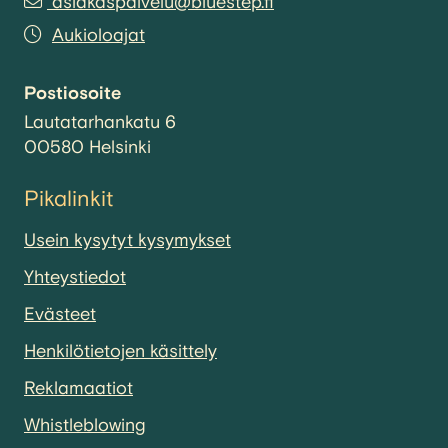
asiakaspalvelu@bluestep.fi
Aukioloajat
Postiosoite
Lautatarhankatu 6
00580 Helsinki
Pikalinkit
Usein kysytyt kysymykset
Yhteystiedot
Evästeet
Henkilötietojen käsittely
Reklamaatiot
Whistleblowing