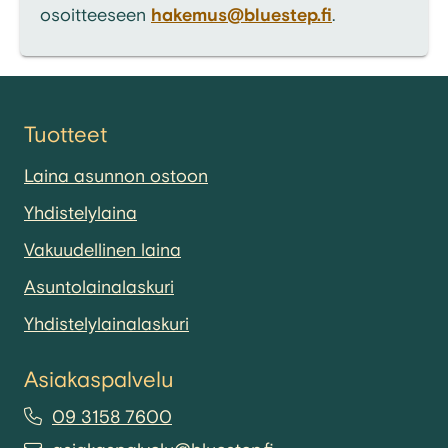
osoitteeseen
hakemus@bluestep.fi
.
Tuotteet
Laina asunnon ostoon
Yhdistelylaina
Vakuudellinen laina
Asuntolainalaskuri
Yhdistelylainalaskuri
Asiakaspalvelu
09 3158 7600