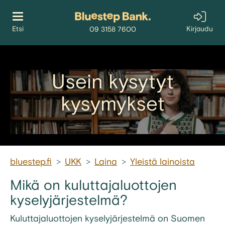
Siirry sisältöön
Kirjaudu
Etsi
09 3158 7600
Usein kysytyt
kysymykset
bluestep.fi
>
UKK
>
Laina
>
Yleistä lainoista
Mikä on kuluttajaluottojen
kyselyjärjestelmä?
Kuluttajaluottojen
kyselyjärjestelmä
on
Suomen