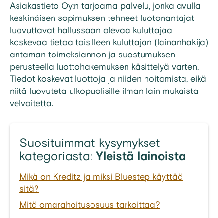
Asiakastieto
Oy:n
tarjoama
palvelu
,
jonka
avulla
keskinäisen
sopimuksen
tehneet
luotonantajat
luovuttavat
hallussaan
olevaa
kuluttajaa
koskevaa
tietoa
toisilleen
kuluttajan
(
lainanhakija
)
antaman
toimeksiannon
ja
suostumuksen
perusteella
luottohakemuksen
käsittelyä
varten
.
T
iedot
koskevat
luottoja
ja
niiden
hoitamista
,
eikä
niitä
luovuteta
ulkopuolisille
ilman
lain
mukaista
velvoitetta
.
Suosituimmat kysymykset
kategoriasta:
Yleistä lainoista
Mikä on Kreditz ja miksi Bluestep käyttää
sitä?
Mitä omarahoitusosuus tarkoittaa?