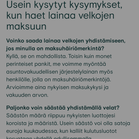
Usein kysytyt kysymykset,
kun haet lainaa velkojen
maksuun
Voinko saada lainaa velkojen yhdistämiseen,
jos minulla on maksuhäiriömerkintä?
Kyllä, se on mahdollista. Toisin kuin monet
perinteiset pankit, me voimme myöntää
asuntovakuudellisen järjestelylainan myös
henkilölle, jolla on maksuhäiriömerkintöjä.
Arvioimme aina nykyisen maksukykysi ja
vakuuden arvon.
Paljonko voin säästää yhdistämällä velat?
Säästön määrä riippuu nykyisten luottojesi
koroista ja määristä. Usein säästö voi olla satoja
euroja kuukaudessa, kun kalliit kulutusluotot
korvataan yhdellä edullisemmalla