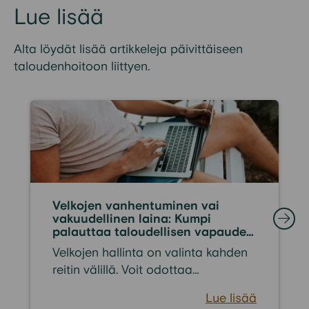
Lue lisää
Alta löydät lisää artikkeleja päivittäiseen
taloudenhoitoon liittyen.
Velkojen vanhentuminen vai
vakuudellinen laina: Kumpi
palauttaa taloudellisen vapauden
nopeammin?
Velkojen hallinta on valinta kahden
reitin välillä. Voit odottaa
passiivisesti vuosia tai hakea
Lue lisää
aktiivista ratkaisua tilanteen