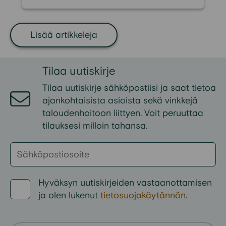
korjaamiseksi. Suomessa velkojen
lopullinen vanhentuminen kestää
yleensä 15-20 vuotta. Se on pitkä
Lisää artikkeleja
aika elää ulosoton tai perinnän
piirissä ilman mahdollisuutta
Tilaa
uutiskirje
normaaliin taloudelliseen arkeen.
Tilaa uutiskirje sähköpostiisi ja
saat
tietoa
ajankohtaisista
asioista
sekä
vinkkejä
taloudenhoitoon liittyen
. Voit peruuttaa
tilauksesi milloin tahansa.
Hyväksyn
uutiskirjeiden
vastaanottamisen
ja
olen
lukenut
tietosuojakäytännön
.