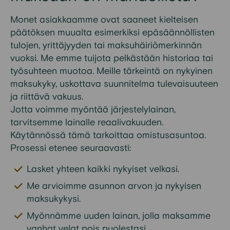
Monet asiakkaamme ovat saaneet kielteisen
päätöksen muualta esimerkiksi epäsäännöllisten
tulojen, yrittäjyyden tai maksuhäiriömerkinnän
vuoksi. Me emme tuijota pelkästään historiaa tai
työsuhteen muotoa. Meille tärkeintä on nykyinen
maksukyky, uskottava suunnitelma tulevaisuuteen
ja riittävä vakuus.
Jotta voimme myöntää järjestelylainan,
tarvitsemme lainalle reaalivakuuden.
Käytännössä tämä tarkoittaa omistusasuntoa.
Prosessi etenee seuraavasti:
Lasket yhteen kaikki nykyiset velkasi.
Me arvioimme asunnon arvon ja nykyisen
maksukykysi.
Myönnämme uuden lainan, jolla maksamme
vanhat velat pois puolestasi.