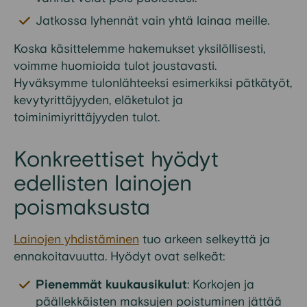
Jatkossa lyhennät vain yhtä lainaa meille.
Koska käsittelemme hakemukset yksilöllisesti,
voimme huomioida tulot joustavasti.
Hyväksymme tulonlähteeksi esimerkiksi pätkätyöt,
kevytyrittäjyyden, eläketulot ja
toiminimiyrittäjyyden tulot.
Konkreettiset hyödyt
edellisten lainojen
poismaksusta
Lainojen yhdistäminen
tuo arkeen selkeyttä ja
ennakoitavuutta. Hyödyt ovat selkeät:
Pienemmät kuukausikulut
: Korkojen ja
päällekkäisten maksujen poistuminen jättää