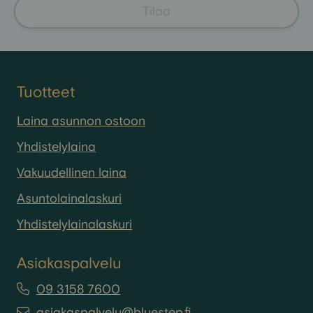
Tilaa
Tuotteet
Laina asunnon ostoon
Yhdistelylaina
Vakuudellinen laina
Asuntolainalaskuri
Yhdistelylainalaskuri
Asiakaspalvelu
09 3158 7600
asiakaspalvelu@bluestep.fi