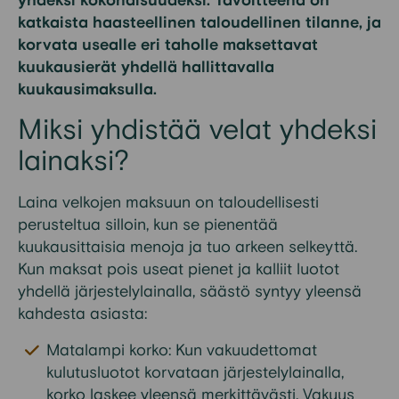
yhdeksi kokonaisuudeksi. Tavoitteena on
katkaista haasteellinen taloudellinen tilanne, ja
korvata usealle eri taholle maksettavat
kuukausierät yhdellä hallittavalla
kuukausimaksulla.
Miksi yhdistää velat yhdeksi
lainaksi?
Laina velkojen maksuun on taloudellisesti
perusteltua silloin, kun se pienentää
kuukausittaisia menoja ja tuo arkeen selkeyttä.
Kun maksat pois useat pienet ja kalliit luotot
yhdellä järjestelylainalla, säästö syntyy yleensä
kahdesta asiasta:
Matalampi korko: Kun vakuudettomat
kulutusluotot korvataan järjestelylainalla,
korko laskee yleensä merkittävästi. Vakuus