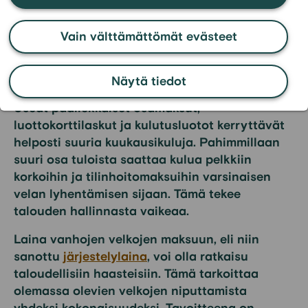
maksuun selkeyttää
taloutesi
Vain välttämättömät evästeet
Laina velkojen maksuun selkeyttää talouttasi
Näytä tiedot
ja voi pienentää kuukausimenoja
Useat päällekkäiset osamaksut,
luottokorttilaskut ja kulutusluotot kerryttävät
helposti suuria kuukausikuluja. Pahimmillaan
suuri osa tuloista saattaa kulua pelkkiin
korkoihin ja tilinhoitomaksuihin varsinaisen
velan lyhentämisen sijaan. Tämä tekee
talouden hallinnasta vaikeaa.
Laina vanhojen velkojen maksuun, eli niin
sanottu
järjestelylaina
, voi olla ratkaisu
taloudellisiin haasteisiin. Tämä tarkoittaa
olemassa olevien velkojen niputtamista