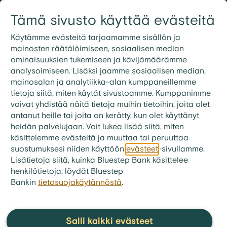
Siirry sisältöön
Tämä sivusto käyttää evästeitä
Kirjaudu
Etsi
09 3158 7600
Käytämme evästeitä tarjoamamme sisällön ja
mainosten räätälöimiseen, sosiaalisen median
ominaisuuksien tukemiseen ja kävijämäärämme
analysoimiseen. Lisäksi jaamme sosiaalisen median,
mainosalan ja analytiikka-alan kumppaneillemme
tietoja siitä, miten käytät sivustoamme. Kumppanimme
voivat yhdistää näitä tietoja muihin tietoihin, joita olet
antanut heille tai joita on kerätty, kun olet käyttänyt
heidän palvelujaan. Voit lukea lisää siitä, miten
käsittelemme evästeitä ja muuttaa tai peruuttaa
suostumuksesi niiden käyttöön
evästeet
-sivullamme.
Lisätietoja siitä, kuinka Bluestep Bank käsittelee
henkilötietoja, löydät Bluestep
Bankin
tietosuojakäytännöstä
.
bluestep.fi
>
Talousvinkit
>
Artikkelit
Laina velkojen
Salli kaikki evästeet