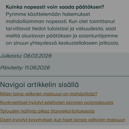
Kuinka nopeasti voin saada päätöksen?
Pyrimme käsittelemään hakemukset
mahdollisimman nopeasti. Kun olet toimittanut
tarvittavat tiedot tuloistasi ja vakuudesta, saat
meiltä alustavan päätöksen ja asiantuntijamme
on sinuun yhteydessä keskustellakseen jatkosta.
Julkaistu: 08.03.2026
Päivitetty: 11.06.2026
Navigoi artikkelin sisällä
Miten laina velkojen maksuun on mahdollista?
Konkreettiset hyödyt edellisten lainojen poismaksusta
Talouden hallinta alkaa tilannekartoituksesta
Usein kysytyt kysymykset, kun haet lainaa velkojen maksuun