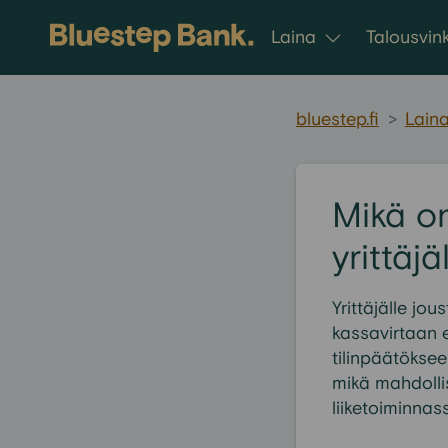
Siirry sisältöön
Laina
Talousvink
bluestep.fi
>
Lain
Mikä on
yrittäjä
Yrittäjälle jo
kassavirtaan 
tilinpäätöksee
mikä mahdolli
liiketoiminnas