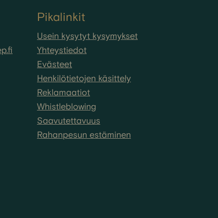
Pikalinkit
Usein kysytyt kysymykset
.fi
Yhteystiedot
Evästeet
Henkilötietojen käsittely
Reklamaatiot
Whistleblowing
Saavutettavuus
Rahanpesun estäminen