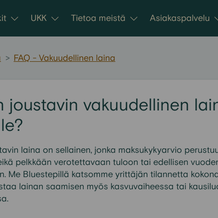
it
UKK
Tietoa meistä
Asiakaspalvelu
a
>
FAQ - Vakuudellinen laina
 joustavin vakuudellinen lai
lle?
ustavin laina on sellainen, jonka maksukykyarvio perustu
eikä pelkkään verotettavaan tuloon tai edellisen vuode
n. Me Bluestepillä katsomme yrittäjän tilannetta kokon
staa lainan saamisen myös kasvuvaiheessa tai kausilu
sa.