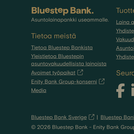
Tuott
Asuntolainapankki useammalle.
Laina 
Yhdiste
Tietoa meistä
Vakuude
Tietoa Bluestep Bankista
Asuntol
Yleistietoa Bluestepin
Yhdiste
asuntovakuudellisista lainoista
Seur
Avoimet työpaikat
Enity Bank Group-konserni
Media
Bluestep Bank Sverige
Bluestep Ban
© 2026 Bluestep Bank - Enity Bank Group A