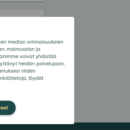
 -
sen median ominaisuuksien
iseen pois?
n, mainosalan ja
panimme voivat yhdistää
 käyttänyt heidän palvelujaan.
tumuksesi niiden
nkilötietoja, löydät
?
kki kysymykset
teet