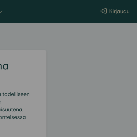
Kirjaudu
na
u todelliseen
n
aisuutena,
onteisessa