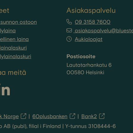
eet
Asiakaspalvelu
asunnon ostoon
09 3158 7600
lylaina
asiakaspalvelu@bluestep
llinen laina
Aukioloajat
ainalaskuri
lylainalaskuri
Postiosoite
Lautatarhankatu 6
aa meitä
00580 Helsinki
k Norge
60plusbanken
Bank2
B (publ), filial i Finland | Y-tunnus 3108444-6