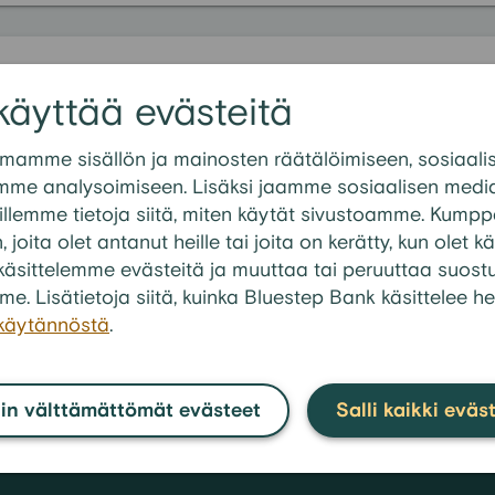
mmat kysymykset kategoriasta:
FAQ
käyttää evästeitä
linen laina
mamme sisällön ja mainosten räätälöimiseen, sosiaali
 vakuudellinen laina kalliiden kulutusluottojen maksam
mme analysoimiseen. Lisäksi jaamme sosiaalisen media
ullisin korko vakuudelliselle lainalle?
llemme tietoja siitä, miten käytät sivustoamme. Kump
n, joita olet antanut heille tai joita on kerätty, kun olet
ja tarvitsen vakuudellisen lainan hakemiseen?
en käsittelemme evästeitä ja muuttaa tai peruuttaa suos
askea mahdollisen lainani kuukausierän?
me. Lisätietoja siitä, kuinka Bluestep Bank käsittelee he
 vakuudellista lainaa remonttiin tai kodin parannuksiin
akäytännöstä
.
Katso kai
in välttämättömät evästeet
Salli kaikki eväs