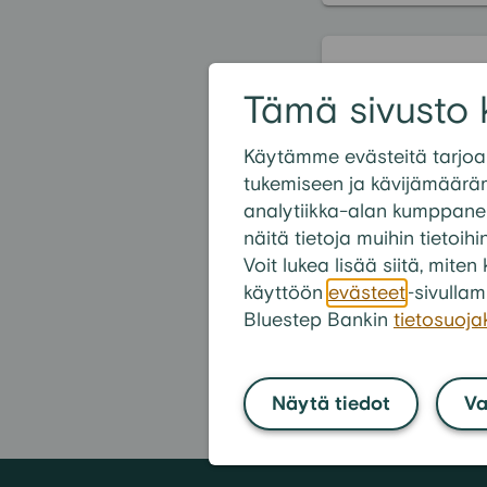
Suositui
Tämä sivusto 
Vakuudel
Käytämme evästeitä tarjoa
Mikä on paras
tukemiseen ja kävijämäärä
Miten saada ed
analytiikka-alan kumppanei
näitä tietoja muihin tietoihi
Mitä asiakirjo
Voit lukea lisää siitä, mit
Kuinka voin l
käyttöön
evästeet
-sivullam
Voinko käyttää
Bluestep Bankin
tietosuoj
Näytä tiedot
Va