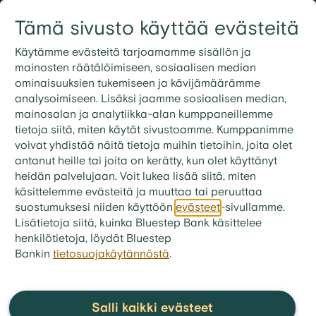
Siirry sisältöön
Tämä sivusto käyttää evästeitä
Kirjaudu
Etsi
09 3158 7600
Käytämme evästeitä tarjoamamme sisällön ja
mainosten räätälöimiseen, sosiaalisen median
ominaisuuksien tukemiseen ja kävijämäärämme
bluestep.fi
>
Laina
>
FAQ - Vakuudellinen laina
analysoimiseen. Lisäksi jaamme sosiaalisen median,
Kuinka voin laskea mahdollisen
mainosalan ja analytiikka-alan kumppaneillemme
tietoja siitä, miten käytät sivustoamme. Kumppanimme
lainani kuukausierän?
voivat yhdistää näitä tietoja muihin tietoihin, joita olet
antanut heille tai joita on kerätty, kun olet käyttänyt
Lainan kuukausierän laskeminen käy helpoiten
heidän palvelujaan. Voit lukea lisää siitä, miten
Bluestep Bankin lainalaskurilla.
käsittelemme evästeitä ja muuttaa tai peruuttaa
suostumuksesi niiden käyttöön
evästeet
-sivullamme.
Lisätietoja siitä, kuinka Bluestep Bank käsittelee
Suosituimmat kysymykset
henkilötietoja, löydät Bluestep
Bankin
tietosuojakäytännöstä
.
kategoriasta:
FAQ -
Vakuudellinen laina
Salli kaikki evästeet
Mikä on paras vakuudellinen laina kalliiden