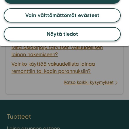
kulutusluottojen maksamiseen pois?
Mikä on joustavin vakuudellinen laina
Vain välttämättömät evästeet
yrittäjälle?
Miten saada edullisin korko vakuudelliselle
Näytä tiedot
lainalle?
Mitä asiakirjoja tarvitsen vakuudellisen
lainan hakemiseen?
Voinko käyttää vakuudellista lainaa
remonttiin tai kodin parannuksiin?
Katso kaikki kysymykset
Tuotteet
Laina asunnon ostoon