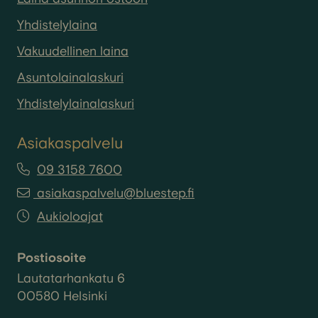
Yhdistelylaina
Vakuudellinen laina
Asuntolainalaskuri
Yhdistelylainalaskuri
Asiakaspalvelu
09 3158 7600
asiakaspalvelu@bluestep.fi
Aukioloajat
Postiosoite
Lautatarhankatu 6
00580 Helsinki