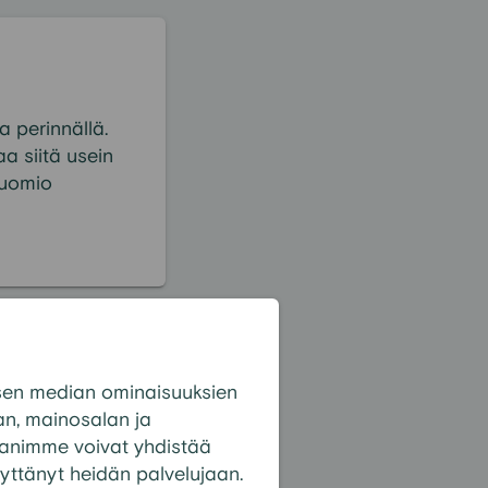
 perinnällä.
a siitä usein
tuomio
sotto
sen median ominaisuuksien
n, mainosalan ja
panimme voivat yhdistää
 käyttänyt heidän palvelujaan.