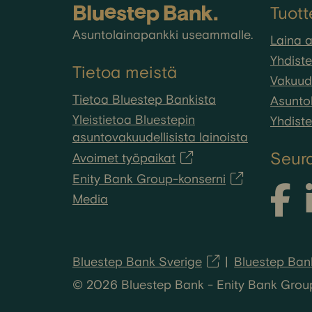
Tuott
Asuntolainapankki useammalle.
Laina 
Yhdiste
Tietoa meistä
Vakuude
Tietoa Bluestep Bankista
Asuntol
Yleistietoa Bluestepin
Yhdiste
asuntovakuudellisista lainoista
Seur
Avoimet työpaikat
Enity Bank Group-konserni
Media
Bluestep Bank Sverige
Bluestep Ban
© 2026 Bluestep Bank - Enity Bank Group A