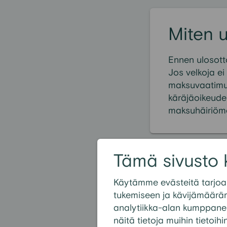
Miten u
Ennen ulosott
Jos velkoja e
maksuvaatimuk
käräjäoikeude
maksuhäiriöme
Tämä sivusto 
Suositui
Käytämme evästeitä tarjoa
Mikä on uloso
tukemiseen ja kävijämäärä
analytiikka-alan kumppanei
Mitä ulosoton
näitä tietoja muihin tietoihi