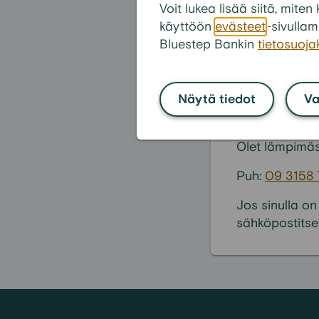
Milloin ulosot
Voit lukea lisää siitä, mit
käyttöön
evästeet
-sivullam
Bluestep Bankin
tietosuoj
Näytä tiedot
Va
Etkö löy
Olet lämpimäs
Puh:
09 3158
Jos sinulla on
sähköpostitse