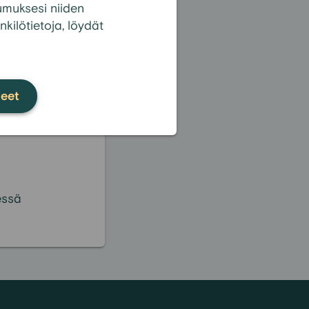
tumuksesi niiden
nkilötietoja, löydät
kki kysymykset
teet
essä