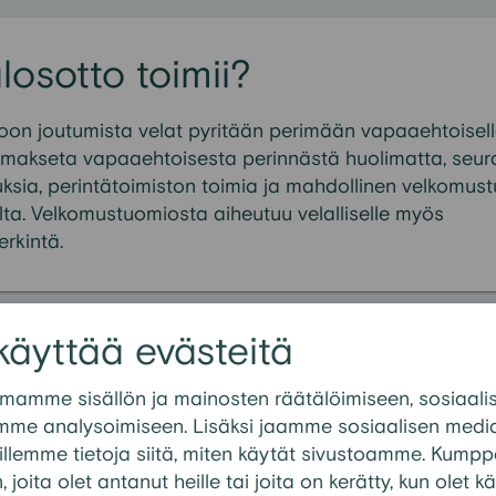
losotto toimii?
oon joutumista velat pyritään perimään vapaaehtoisella
i makseta vapaaehtoisesta perinnästä huolimatta, seura
sia, perintätoimiston toimia ja mahdollinen velkomus
lta. Velkomustuomiosta aiheutuu velalliselle myös
rkintä.
käyttää evästeitä
mmat kysymykset kategoriasta:
Ulo
mamme sisällön ja mainosten räätälöimiseen, sosiaali
tto?
mme analysoimiseen. Lisäksi jaamme sosiaalisen media
llemme tietoja siitä, miten käytät sivustoamme. Kump
 suojaosuus tarkoittaa?
n, joita olet antanut heille tai joita on kerätty, kun olet