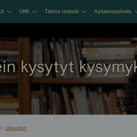
it
UKK
Tietoa meistä
Asiakaspalvelu
in kysytyt kysymy
>
Ulosotto