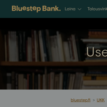
Siirry sisältöön
Laina
Talousvink
Use
bluestep.fi
>
UKK