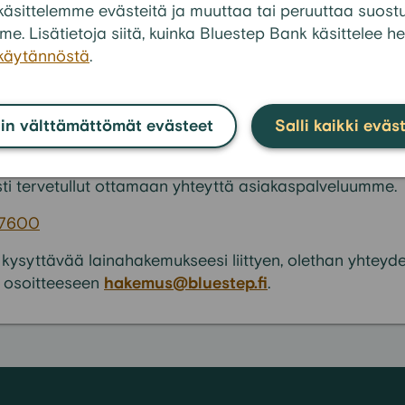
to alkaa?
en käsittelemme evästeitä ja muuttaa tai peruuttaa suos
me. Lisätietoja siitä, kuinka Bluestep Bank käsittelee he
Katso kai
akäytännöstä
.
in välttämättömät evästeet
Salli kaikki eväs
tänyt vastausta kysymykseesi?
ti tervetullut ottamaan yhteyttä asiakaspalveluumme.
 7600
 kysyttävää lainahakemukseesi liittyen, olethan yhteyd
 osoitteeseen
hakemus@bluestep.fi
.