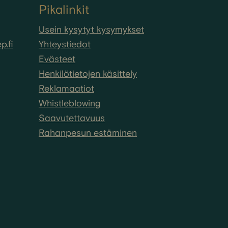
Pikalinkit
Usein kysytyt kysymykset
.fi
Yhteystiedot
Evästeet
Henkilötietojen käsittely
Reklamaatiot
Whistleblowing
Saavutettavuus
Rahanpesun estäminen