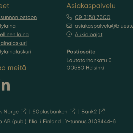
eet
Asiakaspalvelu
asunnon ostoon
09 3158 7600
lylaina
asiakaspalvelu@bluestep
llinen laina
Aukioloajat
ainalaskuri
lylainalaskuri
Postiosoite
Lautatarhankatu 6
aa meitä
00580 Helsinki
k Norge
60plusbanken
Bank2
B (publ), filial i Finland | Y-tunnus 3108444-6