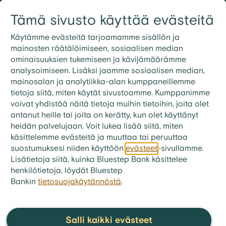
Siirry sisältöön
Tämä sivusto käyttää evästeitä
Kirjaudu
Etsi
09 3158 7600
Käytämme evästeitä tarjoamamme sisällön ja
mainosten räätälöimiseen, sosiaalisen median
ominaisuuksien tukemiseen ja kävijämäärämme
bluestep.fi
>
Talousvinkit
>
Taloussanasto
analysoimiseen. Lisäksi jaamme sosiaalisen median,
Yhteisvastuu
mainosalan ja analytiikka-alan kumppaneillemme
tietoja siitä, miten käytät sivustoamme. Kumppanimme
voivat yhdistää näitä tietoja muihin tietoihin, joita olet
Jos henkilöllä on yhteisvastuu
antanut heille tai joita on kerätty, kun olet käyttänyt
heidän palvelujaan. Voit lukea lisää siitä, miten
lainasta, se tarkoittaa, että
käsittelemme evästeitä ja muuttaa tai peruuttaa
lainanottajia on useita, jotka
suostumuksesi niiden käyttöön
evästeet
-sivullamme.
kaikki ovat yhdessä vastuussa
Lisätietoja siitä, kuinka Bluestep Bank käsittelee
henkilötietoja, löydät Bluestep
koko velan maksamisesta.
Bankin
tietosuojakäytännöstä
.
Yhteisvastuu muodostuu usein silloin, kun henkilöt
ottavat yhteisen lainan. Yhteisvastuussa jokainen
lainanottaja vastaa koko velasta. Tämä voi
Salli kaikki evästeet