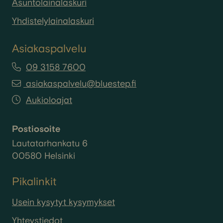
Asuntolainalaskuri
Yhdistelylainalaskuri
Asiakaspalvelu
09 3158 7600
asiakaspalvelu@bluestep.fi
Aukioloajat
Postiosoite
Lautatarhankatu 6
00580 Helsinki
Pikalinkit
Usein kysytyt kysymykset
Yhteystiedot