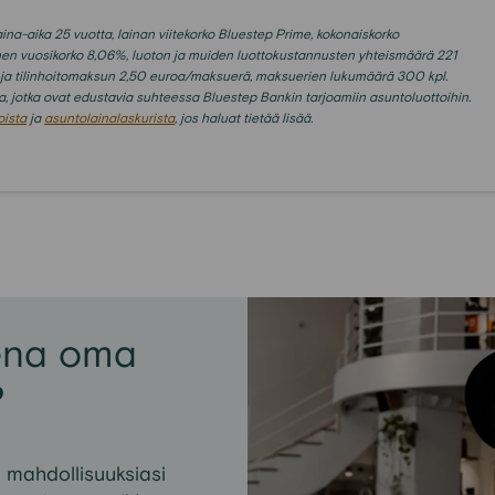
na-aika 25 vuotta, lainan viitekorko Bluestep Prime, kokonaiskorko
inen vuosikorko 8,06%, luoton ja muiden luottokustannusten yhteismäärä
221
a ja tilinhoitomaksun 2,50 euroa/maksuerä, maksuerien lukumäärä 300 kpl.
a, jotka ovat edustavia suhteessa Bluestep Bankin tarjoamiin asuntoluottoihin.
oista
ja
asuntolainalaskurista
, jos haluat tietää lisää.
ena oma
?
a mahdollisuuksiasi