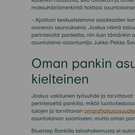
kuitenkin haastava, sillä avioeron ja omi
maksuhäiriömerkintä haittasi asuntolainan
- Ajoittain keskustelemme asiakkaiden kans
avioeron seurauksena. Joskus nämä talous
perinteisiltä pankeilta, niin kuin tämänkin
asuntolaina-asiantuntija Jukka-Pekka Sav
Oman pankin asu
kielteinen
Joskus vakituinen työsuhde ja tarvittavat
perinteiseltä pankilta, mikäli luottotiedo
tulojen ja tarvittavan
omarahoitusosuude
asuntolainan saamiseen, mutta oman pankin
Bluestep Bankilla lainahakemusta ei autom