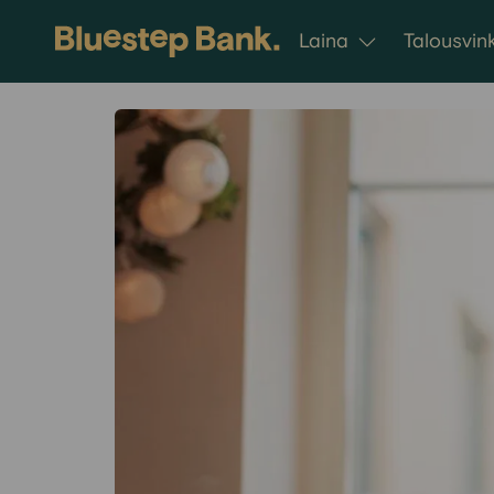
Siirry sisältöön
Laina
Talousvink