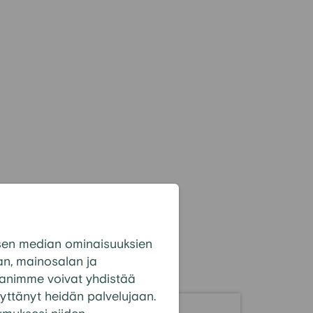
sen median ominaisuuksien
n, mainosalan ja
panimme voivat yhdistää
 käyttänyt heidän palvelujaan.