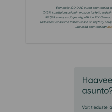
Esimerkki: 100 000 euron asuntolaina, lai
7,45%,
kuluttajansuojalain mukaan laskettu todell
307,03
euroa, sis. järjestelypalkkion 2500 euro
Todellisen vuosikoron laskemisessa on käytetty ehtoj
Lue lisää asuntolainan
kor
Haave
asunto
Voit tiedustell