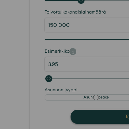
Toivottu kokonaislainamäärä
Esimerkkikorko
Asunnon tyyppi
Asunto-osake
T