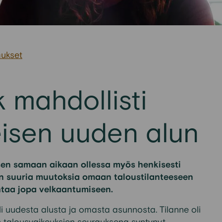
ukset
 mahdollisti
eisen uuden alun
sen samaan aikaan ollessa myös henkisesti
an suuria muutoksia omaan taloustilanteeseen
taa jopa velkaantumiseen.
li uudesta alusta ja omasta asunnosta. Tilanne oli