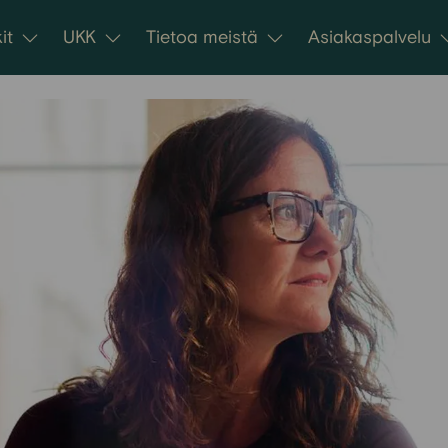
it
UKK
Tietoa meistä
Asiakaspalvelu