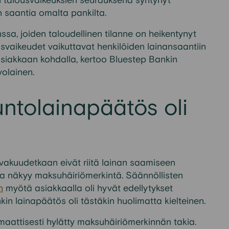
en talousvaikeuksien seurauksena syntynyt
 saantia omalta pankilta.
sa, joiden taloudellinen tilanne on heikentynyt
vaikeudet vaikuttavat henkilöiden lainansaantiin
 asiakkaan kohdalla,
kertoo
Bluestep
Bankin
olainen.
ntolainapäätös oli
 vakuudetkaan eivät riitä lainan saamiseen
issa näkyy maksuhäiriömerkintä.
Säännöllisten
n
myötä asiakkaalla oli hyvät edellytykset
 lainapäätös oli tästäkin huolimatta kielteinen.
aattisesti hylätty maksuhäiriömerkinnän takia.