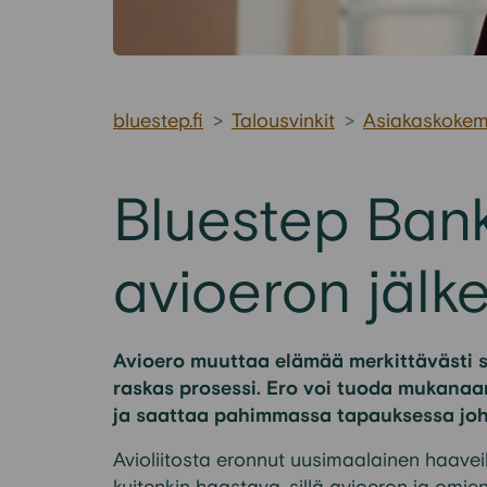
bluestep.fi
>
Talousvinkit
>
Asiakaskokem
Bluestep Bank
avioeron jälk
Avioero muuttaa elämää merkittävästi 
raskas prosessi. Ero voi tuoda mukana
ja saattaa pahimmassa tapauksessa joh
Avioliitosta eronnut uusimaalainen haavei