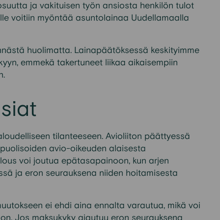
osuutta ja vakituisen työn ansiosta henkilön tulot
änelle voitiin myöntää asuntolainaa Uudellamaalla
innästä huolimatta. Lainapäätöksessä keskityimme
yyn, emmekä takertuneet liikaa aikaisempiin
n.
siat
loudelliseen tilanteeseen. Avioliiton päättyessä
s puolisoiden avio-oikeuden alaisesta
ous voi joutua epätasapainoon, kun arjen
essä ja eron seurauksena niiden hoitamisesta
uutokseen ei ehdi aina ennalta varautua, mikä voi
oon. Jos maksukyky ajautuu eron seurauksena