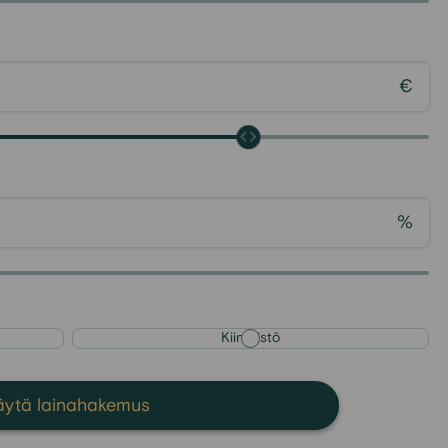
€
%
Kiinteistö
äytä lainahakemus