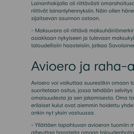
Lainanhakijalla oli riittävästi omarahoitus
riittivät lainanlyhennyksiin. Näin ollen h
sijaitsevan asunnon ostoon.
- Maksuvara oli riittävä maksuhäiriömerk
asiakkaan nykyiseen ja tulevaan maksukyk
taloudellisiin haasteisiin, jatkaa Savolaine
Avioero ja raha-a
Avioero voi vaikuttaa suurestikin omaan ta
suoritetaan ositus, jossa tehdään selvity
omaisuudesta ja sen jakamisesta. Oma tal
erilaiset kulut ovat aiemmin hoidettu yhd
onkin nyt yksin vastuussa.
- Yllättäen tapahtuvan avioeron tuomiin m
aiheuttaa haasteita omaan taloudenhoit