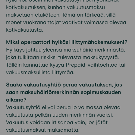
kotivakuutuksen, kunhan vakuutusmaksu
maksetaan etukäteen. Tämä on tärkeää, sillä
monet vuokranantajat vaativat voimassa olevaa
kotivakuutusta.
Miksi operaattori hylkäsi liittymähakemukseni?
Hylkäys johtuu yleensä maksuhäiriömerkinnästä,
joka tulkitaan riskiksi tulevasta maksukyvystä.
Tällöin kannattaa kysyä Prepaid-vaihtoehtoa tai
vakuusmaksullista liittymää.
Saako vakuutusyhtiö perua vakuutuksen, jos
saan maksuhäiriömerkinnän sopimuskauden
aikana?
Vakuutusyhtiö ei voi perua jo voimassa olevaa
vakuutusta pelkän uuden merkinnän vuoksi.
Vakuutus voidaan irtisanoa vain, jos jätät
vakuutusmaksut maksamatta.