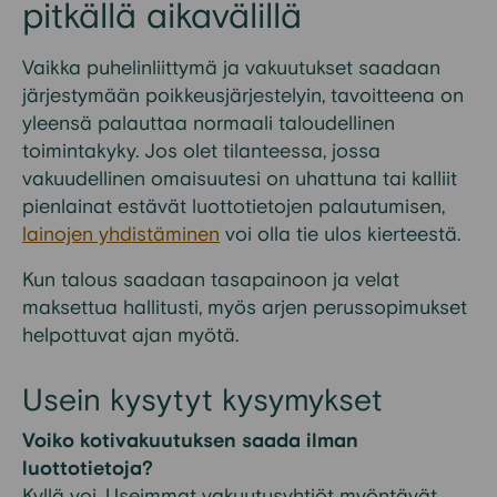
pitkällä aikavälillä
Vaikka puhelinliittymä ja vakuutukset saadaan
järjestymään poikkeusjärjestelyin, tavoitteena on
yleensä palauttaa normaali taloudellinen
toimintakyky. Jos olet tilanteessa, jossa
vakuudellinen omaisuutesi on uhattuna tai kalliit
pienlainat estävät luottotietojen palautumisen,
lainojen yhdistäminen
voi olla tie ulos kierteestä.
Kun talous saadaan tasapainoon ja velat
maksettua hallitusti, myös arjen perussopimukset
helpottuvat ajan myötä.
Usein kysytyt kysymykset
Voiko kotivakuutuksen saada ilman
luottotietoja?
Kyllä voi. Useimmat vakuutusyhtiöt myöntävät