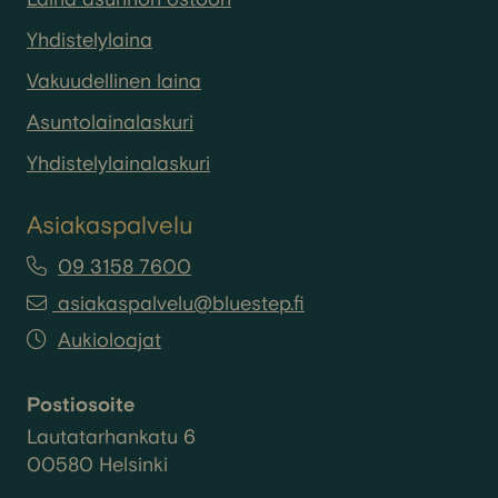
Yhdistelylaina
Vakuudellinen laina
Asuntolainalaskuri
Yhdistelylainalaskuri
Asiakaspalvelu
09 3158 7600
asiakaspalvelu@bluestep.fi
Aukioloajat
Postiosoite
Lautatarhankatu 6
00580 Helsinki