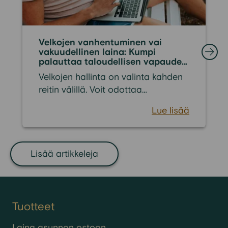
Velkojen vanhentuminen vai
vakuudellinen laina: Kumpi
palauttaa taloudellisen vapauden
nopeammin?
Velkojen hallinta on valinta kahden
reitin välillä. Voit odottaa
passiivisesti vuosia tai hakea
Lue lisää
aktiivista ratkaisua tilanteen
korjaamiseksi. Suomessa velkojen
lopullinen vanhentuminen kestää
yleensä 15-20 vuotta. Se on pitkä
Lisää artikkeleja
aika elää ulosoton tai perinnän
piirissä ilman mahdollisuutta
normaaliin taloudelliseen arkeen.
Tuotteet
Laina asunnon ostoon