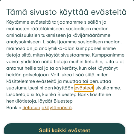
Siirry sisältöön
Tämä sivusto käyttää evästeitä
Kirjaudu
Etsi
09 3158 7600
Käytämme evästeitä tarjoamamme sisällön ja
mainosten räätälöimiseen, sosiaalisen median
ominaisuuksien tukemiseen ja kävijämäärämme
analysoimiseen. Lisäksi jaamme sosiaalisen median,
mainosalan ja analytiikka-alan kumppaneillemme
tietoja siitä, miten käytät sivustoamme. Kumppanimme
voivat yhdistää näitä tietoja muihin tietoihin, joita olet
antanut heille tai joita on kerätty, kun olet käyttänyt
heidän palvelujaan. Voit lukea lisää siitä, miten
käsittelemme evästeitä ja muuttaa tai peruuttaa
suostumuksesi niiden käyttöön
evästeet
-sivullamme.
Lisätietoja siitä, kuinka Bluestep Bank käsittelee
henkilötietoja, löydät Bluestep
Bankin
tietosuojakäytännöstä
.
bluestep.fi
>
Talousvinkit
>
Artikkelit
Puhelinliittymä ja
Salli kaikki evästeet