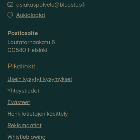
asiakaspalvelu@bluestep.fi
Aukioloajat
Postiosoite
Lautatarhankatu 6
00580 Helsinki
Pikalinkit
Usein kysytyt kysymykset
Yhteystiedot
Evästeet
Henkilötietojen käsittely
Reklamaatiot
Whistleblowing