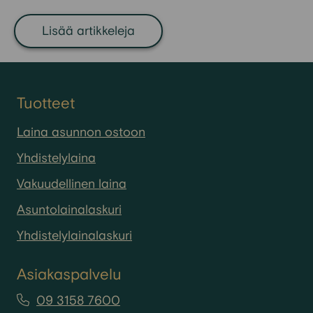
lopullinen vanhentuminen kestää
yleensä 15-20 vuotta. Se on pitkä
Lisää artikkeleja
aika elää ulosoton tai perinnän
piirissä ilman mahdollisuutta
normaaliin taloudelliseen arkeen.
Tuotteet
Laina asunnon ostoon
Yhdistelylaina
Vakuudellinen laina
Asuntolainalaskuri
Yhdistelylainalaskuri
Asiakaspalvelu
09 3158 7600