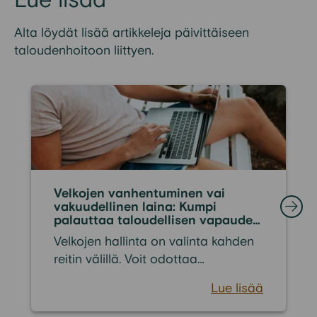
Lue lisää
Alta löydät lisää artikkeleja päivittäiseen
taloudenhoitoon liittyen.
Velkojen vanhentuminen vai
vakuudellinen laina: Kumpi
palauttaa taloudellisen vapauden
nopeammin?
Velkojen hallinta on valinta kahden
reitin välillä. Voit odottaa
passiivisesti vuosia tai hakea
Lue lisää
aktiivista ratkaisua tilanteen
korjaamiseksi. Suomessa velkojen