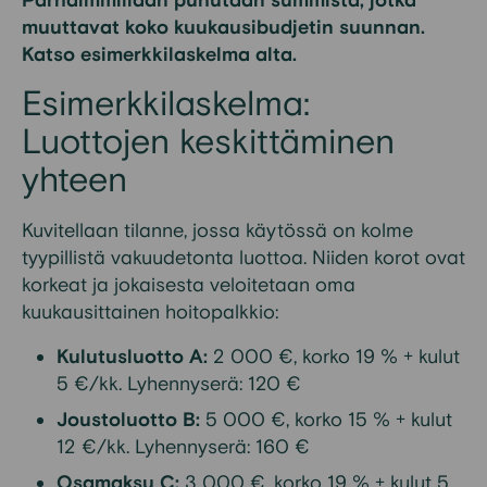
Parhaimmillaan puhutaan summista, jotka
muuttavat koko kuukausibudjetin suunnan.
Katso esimerkkilaskelma alta.
Esimerkkilaskelma:
Luottojen keskittäminen
yhteen
Kuvitellaan tilanne, jossa käytössä on kolme
tyypillistä vakuudetonta luottoa. Niiden korot ovat
korkeat ja jokaisesta veloitetaan oma
kuukausittainen hoitopalkkio:
Kulutusluotto A:
2 000 €, korko 19 % + kulut
5 €/kk. Lyhennyserä: 120 €
Joustoluotto B:
5 000 €, korko 15 % + kulut
12 €/kk. Lyhennyserä: 160 €
Osamaksu C:
3 000 €, korko 19 % + kulut 5