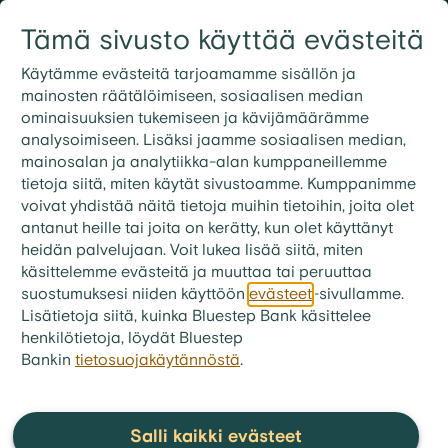
Siirry sisältöön
Tämä sivusto käyttää evästeitä
Kirjaudu
Etsi
09 3158 7600
Käytämme evästeitä tarjoamamme sisällön ja
mainosten räätälöimiseen, sosiaalisen median
ominaisuuksien tukemiseen ja kävijämäärämme
analysoimiseen. Lisäksi jaamme sosiaalisen median,
mainosalan ja analytiikka-alan kumppaneillemme
tietoja siitä, miten käytät sivustoamme. Kumppanimme
voivat yhdistää näitä tietoja muihin tietoihin, joita olet
antanut heille tai joita on kerätty, kun olet käyttänyt
heidän palvelujaan. Voit lukea lisää siitä, miten
käsittelemme evästeitä ja muuttaa tai peruuttaa
suostumuksesi niiden käyttöön
evästeet
-sivullamme.
Lisätietoja siitä, kuinka Bluestep Bank käsittelee
henkilötietoja, löydät Bluestep
Bankin
tietosuojakäytännöstä
.
bluestep.fi
>
Talousvinkit
>
Artikkelit
Paljonko voit säästää
Salli kaikki evästeet