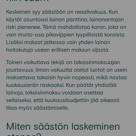
Keskeinen syy säästöön on reaalivakuus. Kun
käytät asuntoasi lainan panttina, lainanantajan
riski pienenee. Tämä mahdollistaa koron, joka on
vain murto-osa pikavippien tyypillisistä koroista.
Lisäksi maksat jatkossa vain yhden lainan
hoitokuluja usean erillisen maksun sijasta.
Toinen vaikuttava tekijä on takaisinmaksuajan
joustavuus. Ilman vakuutta otetut luotot on usein
maksettava takaisin hyvin nopeasti, mikä nostaa
kuukausierän raskaaksi. Kun päätät yhdistää
lainoja, takaisinmaksu voidaan asettaa
sellaiseksi, että kuukausibudjettiin jää oikeasti
tilaa myös säästämiselle.
Miten säästön laskeminen