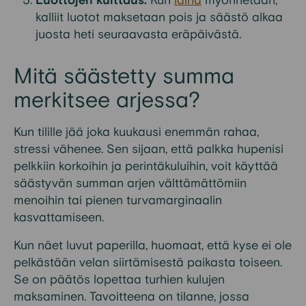
Luottojen kuittaus:
Kun
laina
myönnetään,
kalliit luotot maksetaan pois ja säästö alkaa
juosta heti seuraavasta eräpäivästä.
Mitä säästetty summa
merkitsee arjessa?
Kun tilille jää joka kuukausi enemmän rahaa,
stressi vähenee. Sen sijaan, että palkka hupenisi
pelkkiin korkoihin ja perintäkuluihin, voit käyttää
säästyvän summan arjen välttämättömiin
menoihin tai pienen turvamarginaalin
kasvattamiseen.
Kun näet luvut paperilla, huomaat, että kyse ei ole
pelkästään velan siirtämisestä paikasta toiseen.
Se on päätös lopettaa turhien kulujen
maksaminen. Tavoitteena on tilanne, jossa