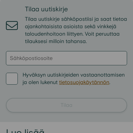
Tilaa
uutiskirje
Tilaa uutiskirje sähköpostiisi ja
saat
tietoa
ajankohtaisista
asioista
sekä
vinkkejä
taloudenhoitoon liittyen
. Voit peruuttaa
tilauksesi milloin tahansa.
Hyväksyn
uutiskirjeiden
vastaanottamisen
ja
olen
lukenut
tietosuojakäytännön
.
Tilaa