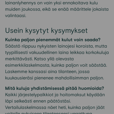
lainanlyhennys on vain yksi ennakoitava kulu
muiden joukossa, eikä se enää määrittele jokaista
valintaasi.
Usein kysytyt kysymykset
Kuinka paljon pienemmät kulut voin saada?
Säästö riippuu nykyisten lainojesi koroista, mutta
tyypillisesti vakuudellinen laina leikkaa korkokuluja
merkittävästi. Katso yllä olevasta
esimerkkilaskelmasta, kuinka paljon voit säästää.
Laskemme kanssasi aina tilanteen, jossa
kuukausieräsi pienenee mahdollisimman paljon.
Mitä kuluja yhdistämisessä pitää huomioida?
Kaikki järjestelypalkkiot ja hoitomaksut käydään
läpi selkeästi ennen päätöstäsi.
Vertailulaskelmassa näet heti, kuinka paljon jäät
voitolle nykyiseen tilanteeseesi verrattuna.