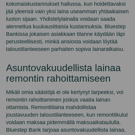
kokonaiskustannukset hallussa, kun hoidettavaksi
jää yleensä vain yksi laina useamman yhtäaikaisen
luoton sijaan. Yhdistelylainalla voidaan saada
alennettua kuukausittaisia kustannuksia. Bluestep
Bankissa jokaisen asiakkaan tilanne käydään läpi
perusteellisesti, minkä ansiosta voidaan löytää
taloustilanteeseen parhaiten sopiva lainaratkaisu.
Asuntovakuudellista lainaa
remontin rahoittamiseen
Mikäli omia säästöjä ei ole kertynyt tarpeeksi, voi
remontin rahoittaminen joskus vaatia lainan
ottamista. Remonttilaina mahdollistaa
joustavuuden taloustilanteeseen, kun remonttikulut
voidaan maksaa pidemmällä maksuaikataululla.
Bluestep Bank tarjoaa asuntovakuudellista lainaa,