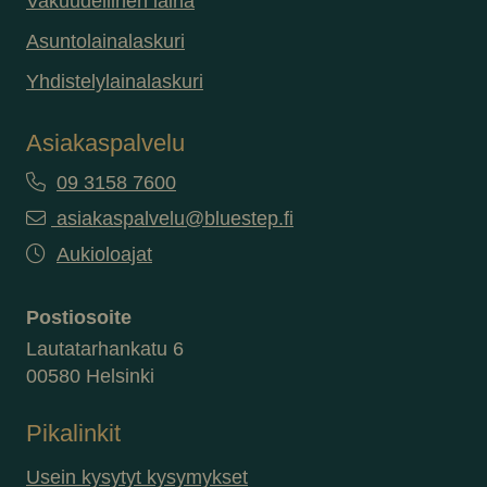
Vakuudellinen laina
Asuntolainalaskuri
Yhdistelylainalaskuri
Asiakaspalvelu
09 3158 7600
asiakaspalvelu@bluestep.fi
Aukioloajat
Postiosoite
Lautatarhankatu 6
00580 Helsinki
Pikalinkit
Usein kysytyt kysymykset