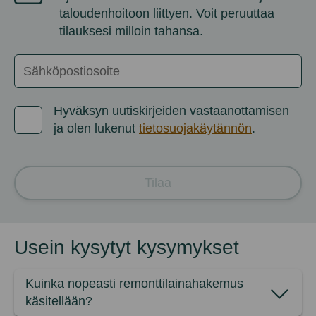
taloudenhoitoon liittyen
. Voit peruuttaa
tilauksesi milloin tahansa.
Hyväksyn
uutiskirjeiden
vastaanottamisen
ja
olen
lukenut
tietosuojakäytännön
.
Tilaa
Usein kysytyt kysymykset
Kuinka nopeasti remonttilainahakemus
käsitellään?