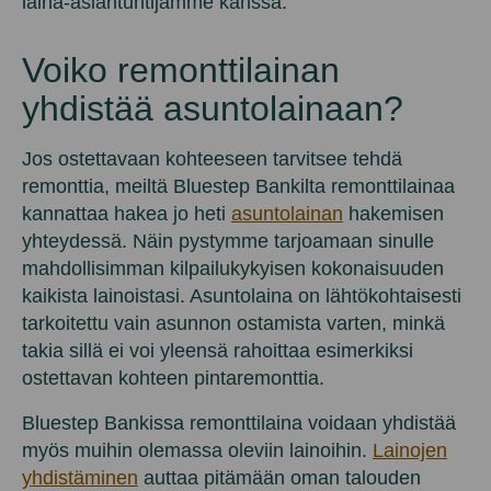
laina-asiantuntijamme kanssa.
Voiko remonttilainan
yhdistää asuntolainaan?
Jos ostettavaan kohteeseen tarvitsee tehdä
remonttia, meiltä Bluestep Bankilta remonttilainaa
kannattaa hakea jo heti
asuntolainan
hakemisen
yhteydessä. Näin pystymme tarjoamaan sinulle
mahdollisimman kilpailukykyisen kokonaisuuden
kaikista lainoistasi. Asuntolaina on lähtökohtaisesti
tarkoitettu vain asunnon ostamista varten, minkä
takia sillä ei voi yleensä rahoittaa esimerkiksi
ostettavan kohteen pintaremonttia.
Bluestep Bankissa remonttilaina voidaan yhdistää
myös muihin olemassa oleviin lainoihin.
Lainojen
yhdistäminen
auttaa pitämään oman talouden