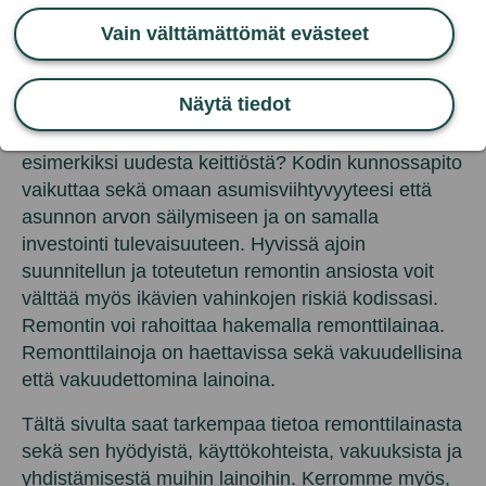
Vain välttämättömät evästeet
Lainaa remonttiin
Näytä tiedot
Kaipaako kotisi pintaremonttia tai haaveiletko
esimerkiksi uudesta keittiöstä? Kodin kunnossapito
vaikuttaa sekä omaan asumisviihtyvyyteesi että
asunnon arvon säilymiseen ja on samalla
investointi tulevaisuuteen. Hyvissä ajoin
suunnitellun ja toteutetun remontin ansiosta voit
välttää myös ikävien vahinkojen riskiä kodissasi.
Remontin voi rahoittaa hakemalla remonttilainaa.
Remonttilainoja on haettavissa sekä vakuudellisina
että vakuudettomina lainoina.
Tältä sivulta saat tarkempaa tietoa remonttilainasta
sekä sen hyödyistä, käyttökohteista, vakuuksista ja
yhdistämisestä muihin lainoihin. Kerromme myös,