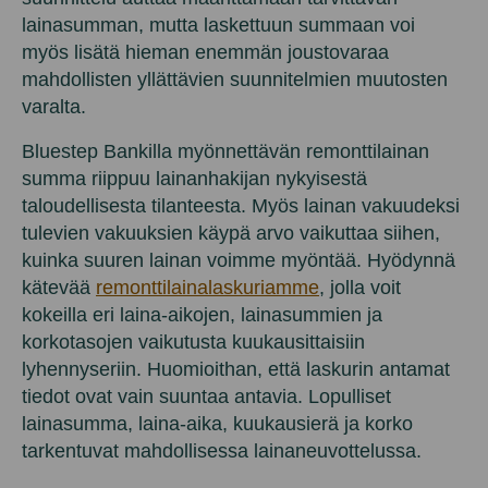
lainasumman, mutta laskettuun summaan voi
myös lisätä hieman enemmän joustovaraa
mahdollisten yllättävien suunnitelmien muutosten
varalta.
Bluestep Bankilla myönnettävän remonttilainan
summa riippuu lainanhakijan nykyisestä
taloudellisesta tilanteesta. Myös lainan vakuudeksi
tulevien vakuuksien käypä arvo vaikuttaa siihen,
kuinka suuren lainan voimme myöntää. Hyödynnä
kätevää
remonttilainalaskuriamme
, jolla voit
kokeilla eri laina-aikojen, lainasummien ja
korkotasojen vaikutusta kuukausittaisiin
lyhennyseriin. Huomioithan, että laskurin antamat
tiedot ovat vain suuntaa antavia. Lopulliset
lainasumma, laina-aika, kuukausierä ja korko
tarkentuvat mahdollisessa lainaneuvottelussa.