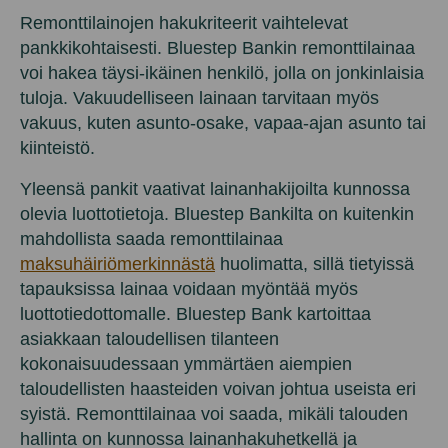
Remonttilainojen hakukriteerit vaihtelevat
pankkikohtaisesti. Bluestep Bankin remonttilainaa
voi hakea täysi-ikäinen henkilö, jolla on jonkinlaisia
tuloja. Vakuudelliseen lainaan tarvitaan myös
vakuus, kuten asunto-osake, vapaa-ajan asunto tai
kiinteistö.
Yleensä pankit vaativat lainanhakijoilta kunnossa
olevia luottotietoja. Bluestep Bankilta on kuitenkin
mahdollista saada remonttilainaa
maksuhäiriömerkinnästä
huolimatta, sillä tietyissä
tapauksissa lainaa voidaan myöntää myös
luottotiedottomalle. Bluestep Bank kartoittaa
asiakkaan taloudellisen tilanteen
kokonaisuudessaan ymmärtäen aiempien
taloudellisten haasteiden voivan johtua useista eri
syistä. Remonttilainaa voi saada, mikäli talouden
hallinta on kunnossa lainanhakuhetkellä ja