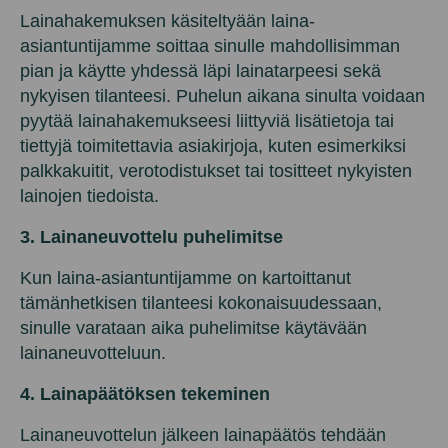
Lainahakemuksen käsiteltyään laina-
asiantuntijamme soittaa sinulle mahdollisimman
pian ja käytte yhdessä läpi lainatarpeesi sekä
nykyisen tilanteesi. Puhelun aikana sinulta voidaan
pyytää lainahakemukseesi liittyviä lisätietoja tai
tiettyjä toimitettavia asiakirjoja, kuten esimerkiksi
palkkakuitit, verotodistukset tai tositteet nykyisten
lainojen tiedoista.
3. Lainaneuvottelu puhelimitse
Kun laina-asiantuntijamme on kartoittanut
tämänhetkisen tilanteesi kokonaisuudessaan,
sinulle varataan aika puhelimitse käytävään
lainaneuvotteluun.
4. Lainapäätöksen tekeminen
Lainaneuvottelun jälkeen lainapäätös tehdään