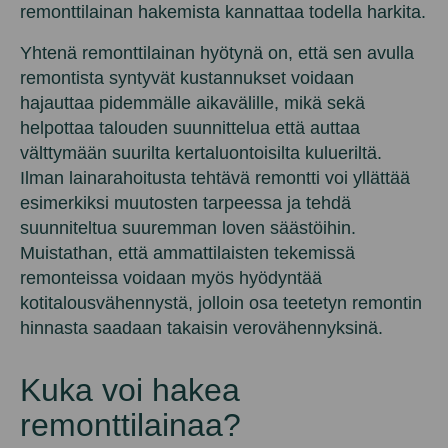
remonttilainan hakemista kannattaa todella harkita.
Yhtenä remonttilainan hyötynä on, että sen avulla
remontista syntyvät kustannukset voidaan
hajauttaa pidemmälle aikavälille, mikä sekä
helpottaa talouden suunnittelua että auttaa
välttymään suurilta kertaluontoisilta kulueriltä.
Ilman lainarahoitusta tehtävä remontti voi yllättää
esimerkiksi muutosten tarpeessa ja tehdä
suunniteltua suuremman loven säästöihin.
Muistathan, että ammattilaisten tekemissä
remonteissa voidaan myös hyödyntää
kotitalousvähennystä, jolloin osa teetetyn remontin
hinnasta saadaan takaisin verovähennyksinä.
Kuka voi hakea
remonttilainaa?