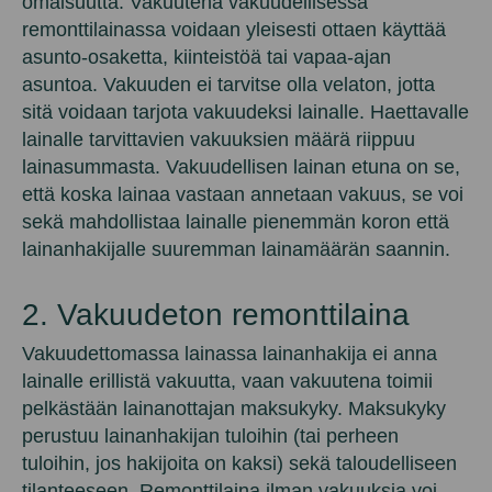
omaisuutta. Vakuutena vakuudellisessa
remonttilainassa voidaan yleisesti ottaen käyttää
asunto-osaketta, kiinteistöä tai vapaa-ajan
asuntoa. Vakuuden ei tarvitse olla velaton, jotta
sitä voidaan tarjota vakuudeksi lainalle. Haettavalle
lainalle tarvittavien vakuuksien määrä riippuu
lainasummasta. Vakuudellisen lainan etuna on se,
että koska lainaa vastaan annetaan vakuus, se voi
sekä mahdollistaa lainalle pienemmän koron että
lainanhakijalle suuremman lainamäärän saannin.
2. Vakuudeton remonttilaina
Vakuudettomassa lainassa lainanhakija ei anna
lainalle erillistä vakuutta, vaan vakuutena toimii
pelkästään lainanottajan maksukyky. Maksukyky
perustuu lainanhakijan tuloihin (tai perheen
tuloihin, jos hakijoita on kaksi) sekä taloudelliseen
tilanteeseen. Remonttilaina ilman vakuuksia voi