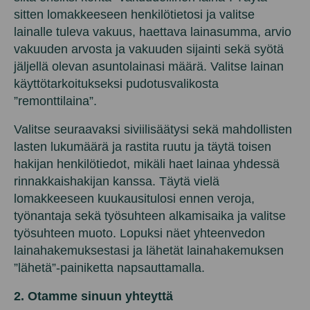
sitten lomakkeeseen henkilötietosi ja valitse
lainalle tuleva vakuus, haettava lainasumma, arvio
vakuuden arvosta ja vakuuden sijainti sekä syötä
jäljellä olevan asuntolainasi määrä. Valitse lainan
käyttötarkoitukseksi pudotusvalikosta
”remonttilaina”.
Valitse seuraavaksi siviilisäätysi sekä mahdollisten
lasten lukumäärä ja rastita ruutu ja täytä toisen
hakijan henkilötiedot, mikäli haet lainaa yhdessä
rinnakkaishakijan kanssa. Täytä vielä
lomakkeeseen kuukausitulosi ennen veroja,
työnantaja sekä työsuhteen alkamisaika ja valitse
työsuhteen muoto. Lopuksi näet yhteenvedon
lainahakemuksestasi ja lähetät lainahakemuksen
”lähetä”-painiketta napsauttamalla.
2. Otamme sinuun yhteyttä