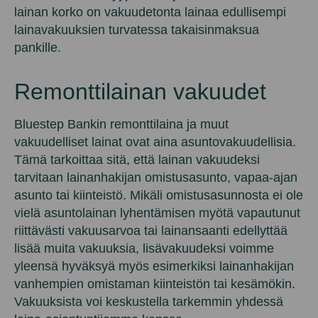
lainan korko on vakuudetonta lainaa edullisempi
lainavakuuksien turvatessa takaisinmaksua
pankille.
Remonttilainan vakuudet
Bluestep Bankin remonttilaina ja muut
vakuudelliset lainat ovat aina asuntovakuudellisia.
Tämä tarkoittaa sitä, että lainan vakuudeksi
tarvitaan lainanhakijan omistusasunto, vapaa-ajan
asunto tai kiinteistö. Mikäli omistusasunnosta ei ole
vielä asuntolainan lyhentämisen myötä vapautunut
riittävästi vakuusarvoa tai lainansaanti edellyttää
lisää muita vakuuksia, lisävakuudeksi voimme
yleensä hyväksyä myös esimerkiksi lainanhakijan
vanhempien omistaman kiinteistön tai kesämökin.
Vakuuksista voi keskustella tarkemmin yhdessä