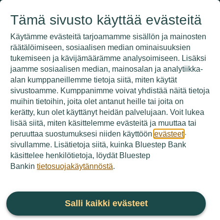
Siirry sisältöön
Tämä sivusto käyttää evästeitä
Kirjaudu
Etsi
09 3158 7600
Käytämme evästeitä tarjoamamme sisällön ja mainosten
räätälöimiseen, sosiaalisen median ominaisuuksien
tukemiseen ja kävijämäärämme analysoimiseen. Lisäksi
jaamme sosiaalisen median, mainosalan ja analytiikka-
alan kumppaneillemme tietoja siitä, miten käytät
sivustoamme. Kumppanimme voivat yhdistää näitä tietoja
Remonttilaina
muihin tietoihin, joita olet antanut heille tai joita on
kerätty, kun olet käyttänyt heidän palvelujaan. Voit lukea
Bluestep Bankilta
lisää siitä, miten käsittelemme evästeitä ja muuttaa tai
peruuttaa suostumuksesi niiden käyttöön
evästeet
-
Tiesitkö, että voit rahoittaa kodin erilaiset remontit
sivullamme. Lisätietoja siitä, kuinka Bluestep Bank
Bluestep Bankin asuntovakuudellisella lainalla?
käsittelee henkilötietoja, löydät Bluestep
Bankin
tietosuojakäytännöstä
.
Hae lainaa
Salli kaikki evästeet