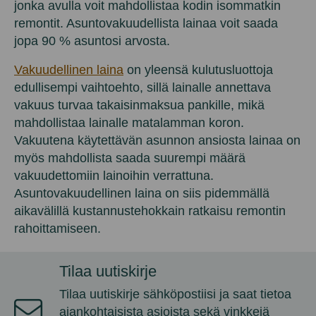
jonka avulla voit mahdollistaa kodin isommatkin
remontit. Asuntovakuudellista lainaa voit saada
jopa 90 % asuntosi arvosta.
Vakuudellinen laina
on yleensä kulutusluottoja
edullisempi vaihtoehto, sillä lainalle annettava
vakuus turvaa takaisinmaksua pankille, mikä
mahdollistaa lainalle matalamman koron.
Vakuutena käytettävän asunnon ansiosta lainaa on
myös mahdollista saada suurempi määrä
vakuudettomiin lainoihin verrattuna.
Asuntovakuudellinen laina on siis pidemmällä
aikavälillä kustannustehokkain ratkaisu remontin
rahoittamiseen.
Tilaa
uutiskirje
Tilaa uutiskirje sähköpostiisi ja
saat
tietoa
ajankohtaisista
asioista
sekä
vinkkejä