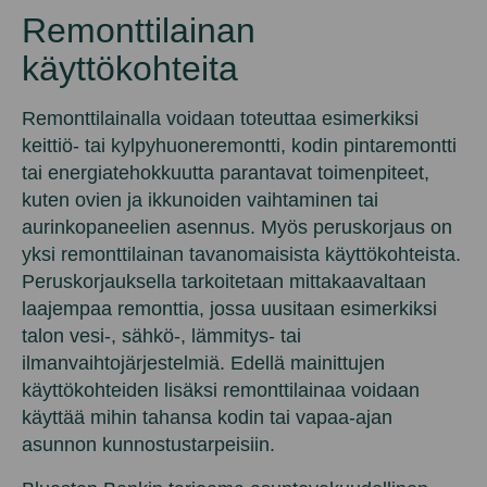
Remonttilainan
käyttökohteita
Remonttilainalla voidaan toteuttaa esimerkiksi
keittiö- tai kylpyhuoneremontti, kodin pintaremontti
tai energiatehokkuutta parantavat toimenpiteet,
kuten ovien ja ikkunoiden vaihtaminen tai
aurinkopaneelien asennus. Myös peruskorjaus on
yksi remonttilainan tavanomaisista käyttökohteista.
Peruskorjauksella tarkoitetaan mittakaavaltaan
laajempaa remonttia, jossa uusitaan esimerkiksi
talon vesi-, sähkö-, lämmitys- tai
ilmanvaihtojärjestelmiä. Edellä mainittujen
käyttökohteiden lisäksi remonttilainaa voidaan
käyttää mihin tahansa kodin tai vapaa-ajan
asunnon kunnostustarpeisiin.