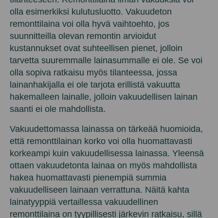
olla esimerkiksi kulutusluotto. Vakuudeton
remonttilaina voi olla hyvä vaihtoehto, jos
suunnitteilla olevan remontin arvioidut
kustannukset ovat suhteellisen pienet, jolloin
tarvetta suuremmalle lainasummalle ei ole. Se voi
olla sopiva ratkaisu myös tilanteessa, jossa
lainanhakijalla ei ole tarjota erillistä vakuutta
hakemalleen lainalle, jolloin vakuudellisen lainan
saanti ei ole mahdollista.
Vakuudettomassa lainassa on tärkeää huomioida,
että remonttilainan korko voi olla huomattavasti
korkeampi kuin vakuudellisessa lainassa. Yleensä
ottaen vakuudetonta lainaa on myös mahdollista
hakea huomattavasti pienempiä summia
vakuudelliseen lainaan verrattuna. Näitä kahta
lainatyyppiä vertaillessa vakuudellinen
remonttilaina on tyypillisesti järkevin ratkaisu, sillä