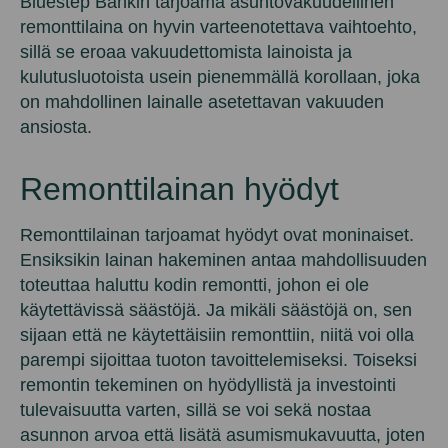
Bluestep Bankin tarjoama asuntovakuudellinen
remonttilaina on hyvin varteenotettava vaihtoehto,
sillä se eroaa vakuudettomista lainoista ja
kulutusluotoista usein pienemmällä korollaan, joka
on mahdollinen lainalle asetettavan vakuuden
ansiosta.
Remonttilainan hyödyt
Remonttilainan tarjoamat hyödyt ovat moninaiset.
Ensiksikin lainan hakeminen antaa mahdollisuuden
toteuttaa haluttu kodin remontti, johon ei ole
käytettävissä säästöjä. Ja mikäli säästöjä on, sen
sijaan että ne käytettäisiin remonttiin, niitä voi olla
parempi sijoittaa tuoton tavoittelemiseksi. Toiseksi
remontin tekeminen on hyödyllistä ja investointi
tulevaisuutta varten, sillä se voi sekä nostaa
asunnon arvoa että lisätä asumismukavuutta, joten