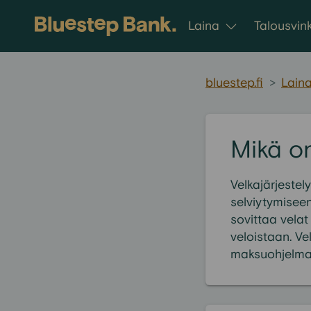
Siirry sisältöön
Laina
Talousvink
bluestep.fi
>
Lain
Mikä on
Velkajärjestel
selviytymisee
sovittaa vela
veloistaan. V
maksuohjelma