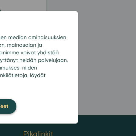
 -
sen median ominaisuuksien
n, mainosalan ja
panimme voivat yhdistää
 käyttänyt heidän palvelujaan.
tumuksesi niiden
nkilötietoja, löydät
jelmaa?
kki kysymykset
teet
Pikalinkit