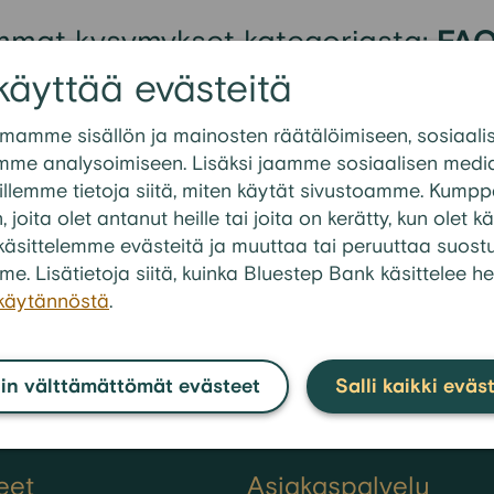
mmat kysymykset kategoriasta:
FAQ
estely
käyttää evästeitä
jestelyn jälkeen voi välttää uuden ylivelkaantumisen?
mamme sisällön ja mainosten räätälöimiseen, sosiaali
mme analysoimiseen. Lisäksi jaamme sosiaalisen media
jestelyyn sisältyä kaikki velat, myös ulosotossa olevat?
llemme tietoja siitä, miten käytät sivustoamme. Kump
 hakeutua velkajärjestelyyn?
n, joita olet antanut heille tai joita on kerätty, kun olet
ajärjestely hylätä ja millä perusteilla?
en käsittelemme evästeitä ja muuttaa tai peruuttaa suos
me. Lisätietoja siitä, kuinka Bluestep Bank käsittelee he
, jos en pysty noudattamaan velkajärjestelyn maksuoh
akäytännöstä
.
Katso kai
in välttämättömät evästeet
Salli kaikki eväs
eet
Asiakaspalvelu