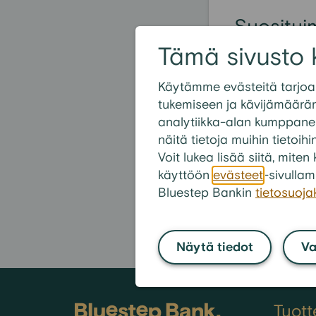
Suositui
Velkajärj
Tämä sivusto 
Miten velkajär
Käytämme evästeitä tarjoa
tukemiseen ja kävijämäärä
Voiko velkajär
analytiikka-alan kumppanei
Voiko yrittäjä
näitä tietoja muihin tietoihi
Voidaanko velk
Voit lukea lisää siitä, mit
käyttöön
evästeet
-sivullam
Mitä tapahtuu
Bluestep Bankin
tietosuoj
Näytä tiedot
Va
Tuott