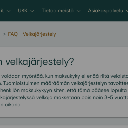
it
UKK
Tietoa meistä
Asiakaspalvelu
a
>
FAQ - Velkajärjestely
 velkajärjestely?
y voidaan myöntää, kun maksukyky ei enää riitä veloist
n. Tuomioistuimen määräämän velkajärjestelyn tavoitte
t henkilön maksukykyyn siten, että tämä pääsee lopulta
elkajärjestelyssä velkoja maksetaan pois noin 3–5 vuot
n aikana.