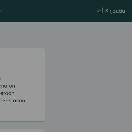
Kirjaudu
a
ena on
 eroon
ta kestävän