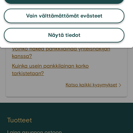
Voinko hakea lainaa, vaikka minulla olisi
Vain välttämättömät evästeet
ennestään lainaa?
Vaikuttaako pankkilaina luottotietoihini?
Näytä tiedot
Mitä ovat pankkilainan piilokustannukset?
Voinko hakea pankkilainaa yhteishakijan
kanssa?
Kuinka usein pankkilainan korko
tarkistetaan?
Katso kaikki kysymykset
Tuotteet
Laina asunnon ostoon