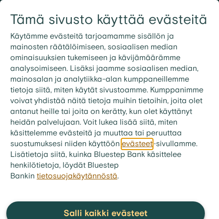
Siirry sisältöön
Tämä sivusto käyttää evästeitä
Kirjaudu
Etsi
09 3158 7600
Käytämme evästeitä tarjoamamme sisällön ja
mainosten räätälöimiseen, sosiaalisen median
ominaisuuksien tukemiseen ja kävijämäärämme
bluestep.fi
>
Laina
>
FAQ - Pankkilaina
analysoimiseen. Lisäksi jaamme sosiaalisen median,
Mitä asiakirjoja tarvitsen
mainosalan ja analytiikka-alan kumppaneillemme
tietoja siitä, miten käytät sivustoamme. Kumppanimme
pankkilainaa hakiessani?
voivat yhdistää näitä tietoja muihin tietoihin, joita olet
antanut heille tai joita on kerätty, kun olet käyttänyt
Lainantarjoaja voi tarvittaessa pyytää sinulta
heidän palvelujaan. Voit lukea lisää siitä, miten
tiettyjä asiakirjoja, kuten esimerkiksi palkkakuitit,
käsittelemme evästeitä ja muuttaa tai peruuttaa
verotodistukset tai muut tositteet, kuten tiedot
suostumuksesi niiden käyttöön
evästeet
-sivullamme.
nykyisistä lainoista.
Lisätietoja siitä, kuinka Bluestep Bank käsittelee
henkilötietoja, löydät Bluestep
Bankin
tietosuojakäytännöstä
.
Suosituimmat kysymykset
kategoriasta:
FAQ -
Salli kaikki evästeet
Pankkilaina