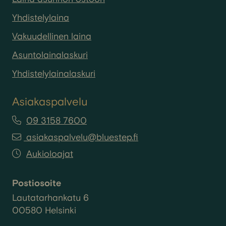
Yhdistelylaina
Vakuudellinen laina
Asuntolainalaskuri
Yhdistelylainalaskuri
Asiakaspalvelu
09 3158 7600
asiakaspalvelu@bluestep.fi
Aukioloajat
Postiosoite
Lautatarhankatu 6
00580 Helsinki