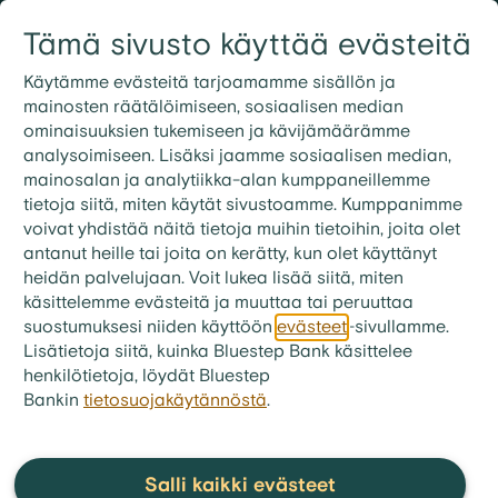
Siirry sisältöön
Tämä sivusto käyttää evästeitä
Kirjaudu
Etsi
09 3158 7600
Käytämme evästeitä tarjoamamme sisällön ja
mainosten räätälöimiseen, sosiaalisen median
ominaisuuksien tukemiseen ja kävijämäärämme
bluestep.fi
>
Laina
>
FAQ - Lainalupaus
analysoimiseen. Lisäksi jaamme sosiaalisen median,
Tarvitsenko lainalupauksen
mainosalan ja analytiikka-alan kumppaneillemme
tietoja siitä, miten käytät sivustoamme. Kumppanimme
saadakseni
voivat yhdistää näitä tietoja muihin tietoihin, joita olet
asuntolainatarjouksen?
antanut heille tai joita on kerätty, kun olet käyttänyt
heidän palvelujaan. Voit lukea lisää siitä, miten
Bluestep Bankilta voi hakea suoraan
käsittelemme evästeitä ja muuttaa tai peruuttaa
asuntolainatarjouksen, mikäli ostettava kohde on
suostumuksesi niiden käyttöön
evästeet
-sivullamme.
tiedossa.
Lisätietoja siitä, kuinka Bluestep Bank käsittelee
henkilötietoja, löydät Bluestep
Bankin
tietosuojakäytännöstä
.
Suosituimmat kysymykset
kategoriasta:
FAQ -
Salli kaikki evästeet