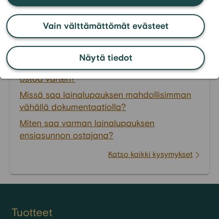
Lainalupaus
Voiko saada lainalupauksen ilman vakituista
Vain välttämättömät evästeet
työsuhdetta?
Miten saa lainalupauksen pienillä tuloilla?
Näytä tiedot
Mistä saa nopeasti lainalupauksen asunnon
ostoa varten?
Missä saa lainalupauksen mahdollisimman
vähällä dokumentaatiolla?
Miten saa varman lainalupauksen
ensiasunnon ostajana?
Katso kaikki kysymykset
Tuotteet