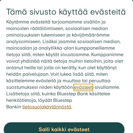
Siirry sisältöön
Tämä sivusto käyttää evästeitä
Kirjaudu
Etsi
09 3158 7600
Käytämme evästeitä tarjoamamme sisällön ja
mainosten räätälöimiseen, sosiaalisen median
ominaisuuksien tukemiseen ja kävijämäärämme
bluestep.fi
>
Laina
>
FAQ - Lainalupaus
analysoimiseen. Lisäksi jaamme sosiaalisen median,
Mikä on lainalupaus ja miten se
mainosalan ja analytiikka-alan kumppaneillemme
tietoja siitä, miten käytät sivustoamme. Kumppanimme
toimii?
voivat yhdistää näitä tietoja muihin tietoihin, joita olet
antanut heille tai joita on kerätty, kun olet käyttänyt
Lainalupauksella tarkoitetaan pankin antamaa
heidän palvelujaan. Voit lukea lisää siitä, miten
alustavaa lupausta asuntolainan myöntämisestä,
käsittelemme evästeitä ja muuttaa tai peruuttaa
kun suunnitteilla on asunnon osto, jonka
suostumuksesi niiden käyttöön
evästeet
-sivullamme.
rahoittamiseksi tarvitaan asuntolaina.
Lisätietoja siitä, kuinka Bluestep Bank käsittelee
Lainalupaus haetaan pankista ennen asunnon
henkilötietoja, löydät Bluestep
etsimisen aloittamista.
Bankin
tietosuojakäytännöstä
.
Salli kaikki evästeet
Suosituimmat kysymykset