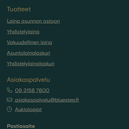
Tuotteet
Laina asunnon ostoon
Yhdistelylaina
Vakuudellinen laina
Asuntolainalaskuri
Yhdistelylainalaskuri
Asiakaspalvelu
09 3158 7600
asiakaspalvelu@bluestep.fi
Aukioloajat
Postiosoite