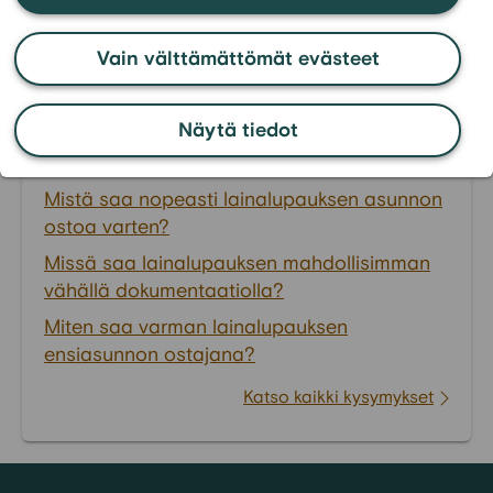
kategoriasta:
FAQ -
Lainalupaus
Vain välttämättömät evästeet
Voiko saada lainalupauksen ilman vakituista
työsuhdetta?
Näytä tiedot
Miten saa lainalupauksen pienillä tuloilla?
Mistä saa nopeasti lainalupauksen asunnon
ostoa varten?
Missä saa lainalupauksen mahdollisimman
vähällä dokumentaatiolla?
Miten saa varman lainalupauksen
ensiasunnon ostajana?
Katso kaikki kysymykset