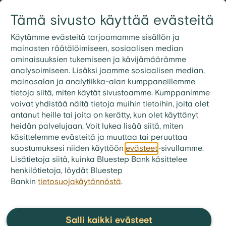
Siirry sisältöön
Tämä sivusto käyttää evästeitä
Kirjaudu
Etsi
09 3158 7600
Käytämme evästeitä tarjoamamme sisällön ja
mainosten räätälöimiseen, sosiaalisen median
ominaisuuksien tukemiseen ja kävijämäärämme
bluestep.fi
>
Laina
>
analysoimiseen. Lisäksi jaamme sosiaalisen median,
FAQ - Lainaa luottotiedottomalle
mainosalan ja analytiikka-alan kumppaneillemme
tietoja siitä, miten käytät sivustoamme. Kumppanimme
Mitä asiakirjoja tarvitsen lainan
voivat yhdistää näitä tietoja muihin tietoihin, joita olet
hakemiseen
antanut heille tai joita on kerätty, kun olet käyttänyt
maksuhäiriömerkinnän kanssa?
heidän palvelujaan. Voit lukea lisää siitä, miten
käsittelemme evästeitä ja muuttaa tai peruuttaa
Lainantarjoaja voi pyytää sinulta tiettyjä
suostumuksesi niiden käyttöön
evästeet
-sivullamme.
asiakirjoja, kuten tiedot maksuhäiriömerkintään
Lisätietoja siitä, kuinka Bluestep Bank käsittelee
henkilötietoja, löydät Bluestep
johtaneesta velasta ja muista lainoista,
Bankin
tietosuojakäytännöstä
.
palkkakuitit, verotodistukset tai muut tositteet.
Salli kaikki evästeet
Suosituimmat kysymykset