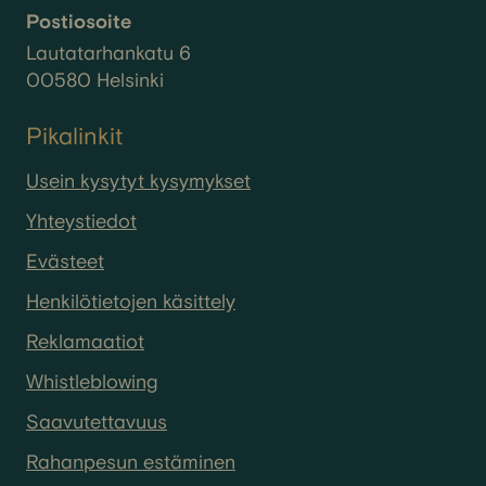
Postiosoite
Lautatarhankatu 6
00580 Helsinki
Pikalinkit
Usein kysytyt kysymykset
Yhteystiedot
Evästeet
Henkilötietojen käsittely
Reklamaatiot
Whistleblowing
Saavutettavuus
Rahanpesun estäminen