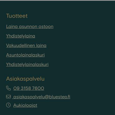
Tuotteet
Laina asunnon ostoon
Yhdistelylaina
Vakuudellinen laina
Asuntolainalaskuri
Yhdistelylainalaskuri
Asiakaspalvelu
09 3158 7600
asiakaspalvelu@bluestep.fi
Aukioloajat