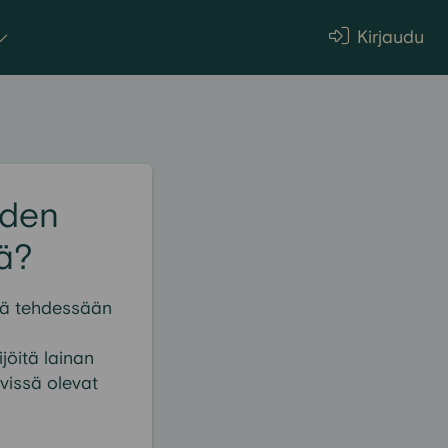
Kirjaudu
iden
ä?
tä tehdessään
jöitä lainan
ävissä olevat