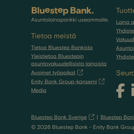
Tuott
Asuntolainapankki useammalle.
Laina 
Yhdiste
Tietoa meistä
Vakuude
Tietoa Bluestep Bankista
Asuntol
Yleistietoa Bluestepin
Yhdiste
asuntovakuudellisista lainoista
Seur
Avoimet työpaikat
Enity Bank Group-konserni
Media
Bluestep Bank Sverige
Bluestep Ban
© 2026 Bluestep Bank - Enity Bank Group A