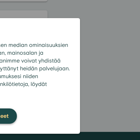
 -
sen median ominaisuuksien
n, mainosalan ja
panimme voivat yhdistää
 käyttänyt heidän palvelujaan.
tumuksesi niiden
nkilötietoja, löydät
kki kysymykset
teet