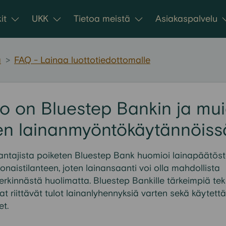
it
UKK
Tietoa meistä
Asiakaspalvelu
a
>
FAQ - Lainaa luottotiedottomalle
ro on Bluestep Bankin ja mu
en lainanmyöntökäytännöiss
antajista poiketen Bluestep Bank huomioi lainapäätös
naistilanteen, joten lainansaanti voi olla mahdollista
kinnästä huolimatta. Bluestep Bankille tärkeimpiä teki
t riittävät tulot lainanlyhennyksiä varten sekä käytett
et.