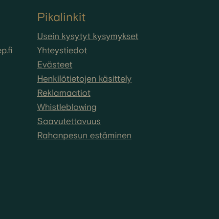
Pikalinkit
Usein kysytyt kysymykset
.fi
Yhteystiedot
Evästeet
Henkilötietojen käsittely
Reklamaatiot
Whistleblowing
Saavutettavuus
Rahanpesun estäminen