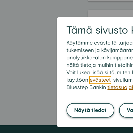
Suositui
Tämä sivusto 
Lainaa l
Käytämme evästeitä tarjoa
Voinko saada 
tukemiseen ja kävijämäärä
Millaisia lain
analytiikka-alan kumppanei
näitä tietoja muihin tietoihi
Vaikuttaako m
Voit lukea lisää siitä, mit
Mitä vakuuksi
käyttöön
evästeet
-sivullam
Kuinka kauan 
Bluestep Bankin
tietosuoj
Näytä tiedot
Va