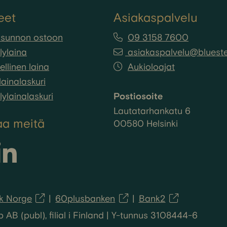
eet
Asiakaspalvelu
asunnon ostoon
09 3158 7600
lylaina
asiakaspalvelu@bluestep
llinen laina
Aukioloajat
ainalaskuri
lylainalaskuri
Postiosoite
Lautatarhankatu 6
aa meitä
00580 Helsinki
k Norge
60plusbanken
Bank2
B (publ), filial i Finland | Y-tunnus 3108444-6