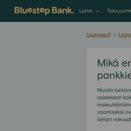
Siirry sisältöön
Laina
Talousvink
bluestep.fi
>
Lain
Mikä e
pankki
Muista luoton
asiakkaan koko
maksuhäiriömer
saamiseksi ova
lainan vakuud