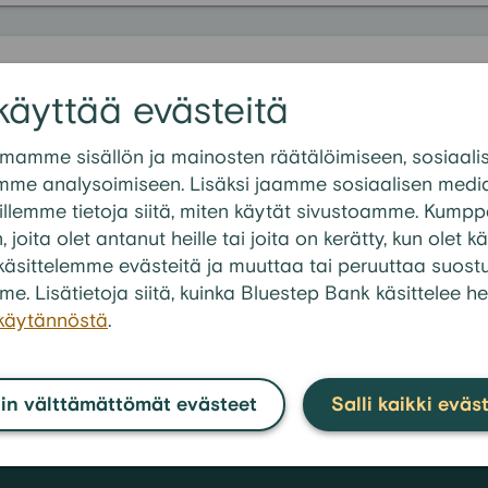
mmat kysymykset kategoriasta:
FAQ
käyttää evästeitä
uottotiedottomalle
mamme sisällön ja mainosten räätälöimiseen, sosiaali
lainaa, jos minulla on useita maksuhäiriömerkintöjä?
mme analysoimiseen. Lisäksi jaamme sosiaalisen media
oja voin hakea ilman luottotietoja?
llemme tietoja siitä, miten käytät sivustoamme. Kump
n, joita olet antanut heille tai joita on kerätty, kun olet
aksuhäiriömerkintä lainan määrään tai korkoihin?
en käsittelemme evästeitä ja muuttaa tai peruuttaa suos
a voin käyttää lainan hakemiseen luottotiedottomana?
me. Lisätietoja siitä, kuinka Bluestep Bank käsittelee he
maksuhäiriömerkintä vaikuttaa lainansaantiini?
akäytännöstä
.
Katso kai
in välttämättömät evästeet
Salli kaikki eväs